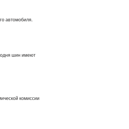
ого автомобиля.
годня шин имеют
мической комиссии