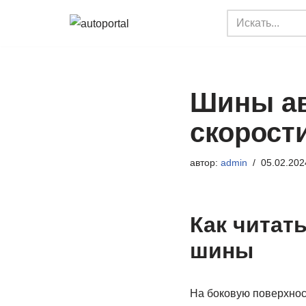
Перейти
к
содержимому
Шины ав
скорости
автор:
admin
05.02.202
Как читат
шины
На боковую поверхнос