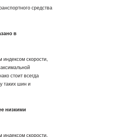
транспортного средства
азано в
м индексом скорости,
 максимальной
ако стоит всегда
у таких шин и
ее низкими
м индексом скорости,