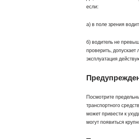
если:
а) в поле зрения води
б) водитель не превыш
проверить, допускает 
эксплуатация действ
Предупрежде
Посмотрите предельны
транспортного средств
может привести к уху
могут появиться круп