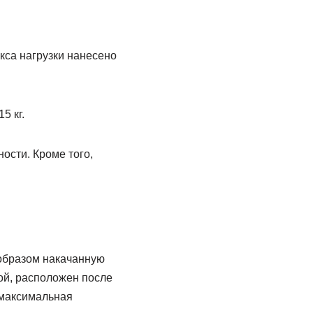
екса нагрузки нанесено
5 кг.
ости. Кроме того,
 образом накачанную
ой, расположен после
 максимальная