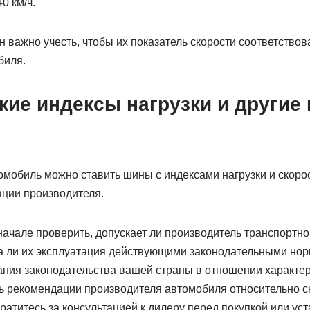
0 км/ч.
 важно учесть, чтобы их показатель скорости соответство
биля.
кие индексы нагрузки и другие
омобиль можно ставить шины с индексами нагрузки и скоро
ации производителя.
начале проверить, допускает ли производитель транспортно
а ли их эксплуатация действующими законодательными нор
ания законодательства вашей страны в отношении характе
ь рекомендации производителя автомобиля относительно ск
атитесь за консультацией к дилеру перед покупкой или ус