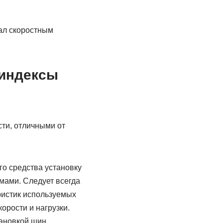
вал скоростным
 индексы
сти, отличными от
го средства установку
мами. Следует всегда
ристик используемых
орости и нагрузки.
тановкой шин.