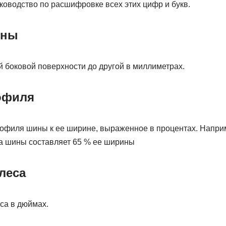
ководство по расшифровке всех этих цифр и букв.
ины
 боковой поверхности до другой в миллиметрах.
офиля
офиля шины к ее ширине, выраженное в процентах. Напри
та шины составляет 65 % ее ширины
леса
са в дюймах.