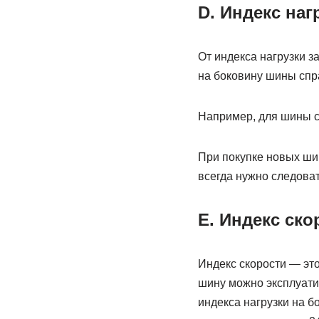
D. Индекс наг
От индекса нагрузки з
на боковину шины спр
Например, для шины с 
При покупке новых шин
всегда нужно следова
E. Индекс ско
Индекс скорости — эт
шину можно эксплуатир
индекса нагрузки на 