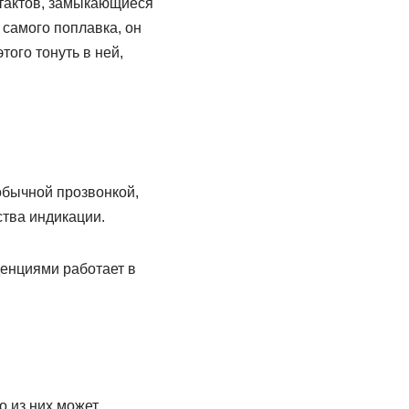
нтактов, замыкающиеся
самого поплавка, он
ого тонуть в ней,
обычной прозвонкой,
ства индикации.
денциями работает в
о из них может