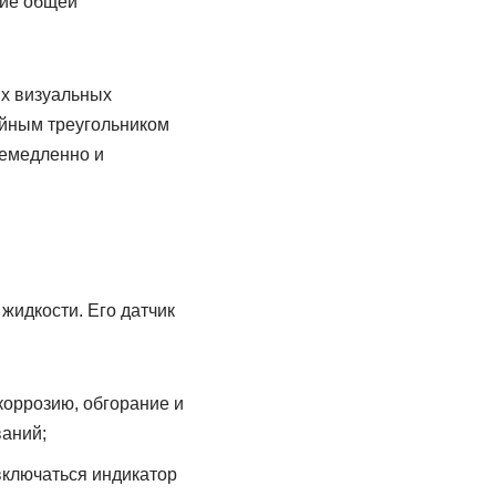
ние общей
ых визуальных
ийным треугольником
немедленно и
жидкости. Его датчик
коррозию, обгорание и
ваний;
 включаться индикатор