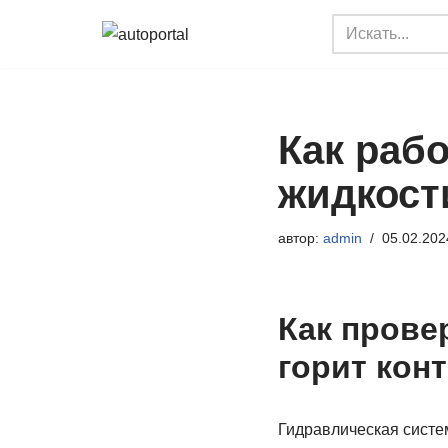
Перейти
к
содержимому
Как раб
жидкост
автор:
admin
05.02.202
Как прове
горит кон
Гидравлическая систе