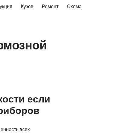
укция
Кузов
Ремонт
Схема
ормозной
кости если
приборов
енность всех