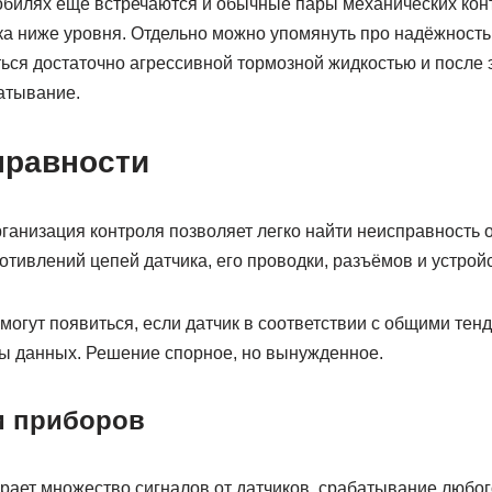
обилях ещё встречаются и обычные пары механических ко
ка ниже уровня. Отдельно можно упомянуть про надёжность 
ся достаточно агрессивной тормозной жидкостью и после эт
атывание.
правности
ганизация контроля позволяет легко найти неисправность 
отивлений цепей датчика, его проводки, разъёмов и устрой
огут появиться, если датчик в соответствии с общими тен
ы данных. Решение спорное, но вынужденное.
и приборов
рает множество сигналов от датчиков, срабатывание любог