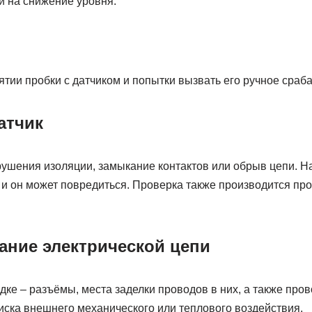
и на снижение уровня.
ятии пробки с датчиком и попытки вызвать его ручное сраб
атчик
шения изоляции, замыкание контактов или обрыв цепи. Н
о и он может повредиться. Проверка также производится пр
ние электрической цепи
ке – разъёмы, места заделки проводов в них, а также пров
иска внешнего механического или теплового воздействия.