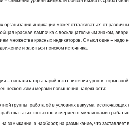
ай – снижение уровня жидкости обязан вызвать срабатыва
х организация индикации может отталкиваться от различн
 общая красная лампочка с восклицательным знаком, авар
ием множества красных индикаторов. Смысл один – надо 
движение и заняться поиском источника.
ии – сигнализатор аварийного снижения уровня тормозной 
чен несколькими мерами повышения надёжности:
ктной группы, работа её в условиях вакуума, исключающих 
аработка таких контактов измеряется миллионами срабаты
 на замыкание, а наоборот, на размыкание, что заставляет