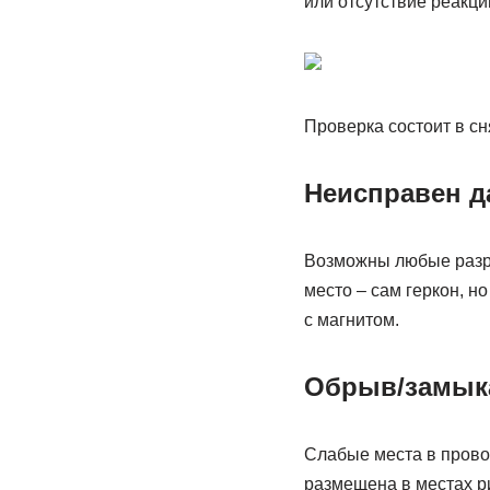
или отсутствие реакци
Проверка состоит в сн
Неисправен д
Возможны любые разру
место – сам геркон, н
с магнитом.
Обрыв/замыка
Слабые места в провод
размещена в местах р