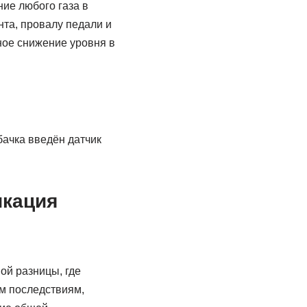
ие любого газа в
та, провалу педали и
ное снижение уровня в
бачка введён датчик
икация
ой разницы, где
м последствиям,