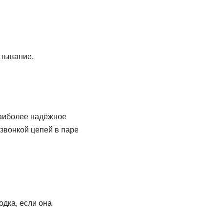
атывание.
аиболее надёжное
озвонкой цепей в паре
одка, если она