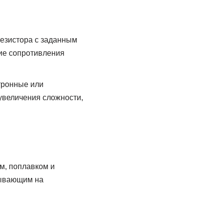
резистора с заданным
ие сопротивления
тронные или
увеличения сложности,
м, поплавком и
тывающим на