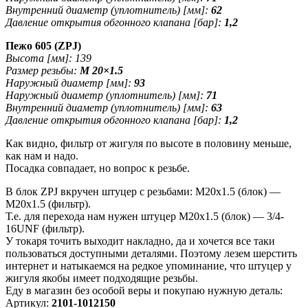
Внутренний диаметр (уплотнитель) [мм]:
62
Давление открытия обгонного клапана [бар]:
1,2
Пежо 605 (ZPJ)
Высота [мм]: 139
Размер резьбы:
M 20×1.5
Наружный диаметр [мм]:
93
Наружный диаметр (уплотнитель) [мм]:
71
Внутренний диаметр (уплотнитель) [мм]:
63
Давление открытия обгонного клапана [бар]:
1,2
Как видно, фильтр от жигуля по высоте в половину меньше,
как нам и надо.
Посадка совпадает, но вопрос к резьбе.
В блок ZPJ вкручен штуцер с резьбами: M20x1.5 (блок) —
M20x1.5 (фильтр).
Т.е. для перехода нам нужен штуцер M20x1.5 (блок) — 3/4-
16UNF (фильтр).
У токаря точить выходит накладно, да и хочется все таки
пользоваться доступными деталями. Поэтому лезем шерстить
интернет и натыкаемся на редкое упоминание, что штуцер у
жигуля якобы имеет подходящие резьбы.
Еду в магазин без особой веры и покупаю нужную деталь:
Артикул:
2101-1012150