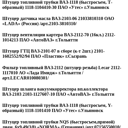
Штуцер топливной трубки ВАЗ-1118 (быстросъем, Т-
образный) 1118-1104410-30 ПАО «Утес» г.Ульяновск
Штуцер датчика масла ВАЗ-2103-06 21033810310 ОАО
«LADA» (Россия) /арт.2103-3810310/
Штуцер вентиляции картера ВАЗ-2112-70 (16кл.) 2112-
1014213 ПАО «АвтоВАЗ» г.Тольятти
Штуцер ГТЦ ВАЗ-2101-07 в сборе (к-т 2шт.) 2101-
1602552/92/94 ПАО «Пластик» г.Сызрань
Фильтр топливный ВАЗ-2112 (штуцер резьба) Lecar 2112-
1117010 АО «Лада Имидж» г.Тольятти /
арт.LECAR010080301/
Штуцер шланга вакуумкорректора вп.коллектора
ВАЗ-2103 2103-1127607-10 ПАО «АвтоВАЗ» г.Тольятти
Штуцер топливной трубки ВАЗ-1118 (быстросъем, Y-
образный) 1118-1101410 ПАО «Утес» г.Ульяновск
Штуцер топливной трубки NQS (быстросъем,прямой)
диам. 6х9,49(3/8) «NORMA» (Германия) /арт.07156550010/