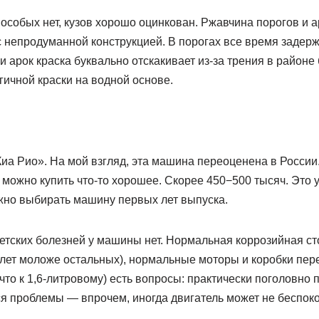
особых нет, кузов хорошо оцинкован. Ржавчина порогов и а
с непродуманной конструкцией. В порогах все время задер
 и арок краска буквально отскакивает из-за трения в район
гичной краски на водной основе.
иа Рио». На мой взгляд, эта машина переоценена в России
яч можно купить что-то хорошее. Скорее 450−500 тысяч. Это
ожно выбирать машину первых лет выпуска.
детских болезней у машины нет. Нормальная коррозийная сто
лет моложе остальных), нормальные моторы и коробки пере
, что к 1,6-литровому) есть вопросы: практически поголовно 
 проблемы — впрочем, иногда двигатель может не беспокои