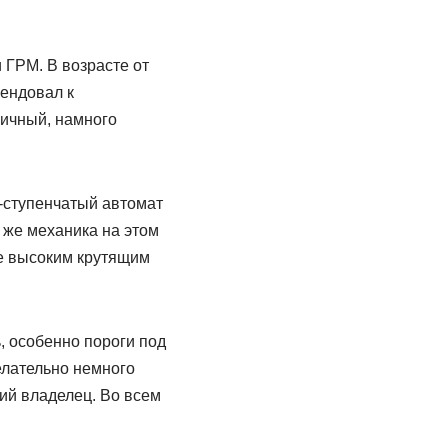
 ГРМ. В возрасте от
мендовал к
личный, намного
-ступенчатый автомат
у же механика на этом
ее высоким крутящим
, особенно пороги под
елательно немного
щий владелец. Во всем