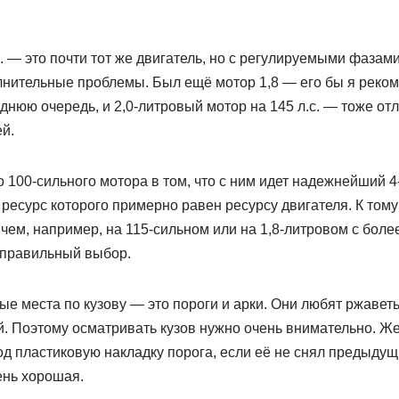
с. — это почти тот же двигатель, но с регулируемыми фазами
олнительные проблемы. Был ещё мотор 1,8 — его бы я реко
нюю очередь, и 2,0-литровый мотор на 145 л.с. — тоже от
й.
 100-сильного мотора в том, что с ним идет надежнейший 4
), ресурс которого примерно равен ресурсу двигателя. К том
чем, например, на 115-сильном или на 1,8-литровом с бол
о правильный выбор.
ые места по кузову — это пороги и арки. Они любят ржаветь
й. Поэтому осматривать кузов нужно очень внимательно. Ж
под пластиковую накладку порога, если её не снял предыду
нь хорошая.