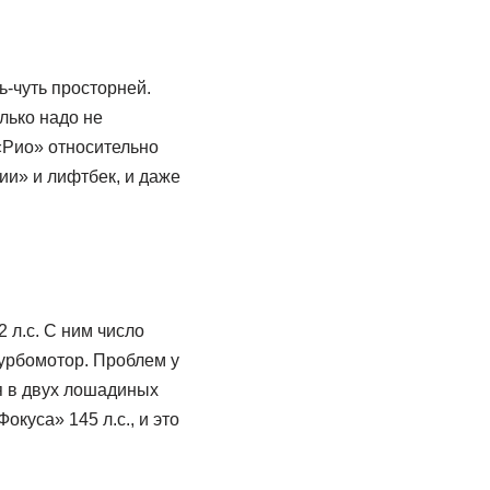
ь-чуть просторней.
лько надо не
 «Рио» относительно
ии» и лифтбек, и даже
 л.с. С ним число
турбомотор. Проблем у
тя в двух лошадиных
окуса» 145 л.с., и это