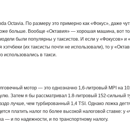
da Octavia. По размеру это примерно как «Фокус», даже чут
оже больше. Вообще «Октавия» — хорошая машина, вот то
 модели были популярны у таксистов. И если у «Фокусов» и
хэтчбеки (их таксисты почти не использовали), то у «Октав
о использовались в такси.
говечный мотор — это однозначно 1,6-литровый MPI на 102
нулю. Затем я бы рассматривал 1.8-литровый 152-сильный 
ораздо лучше, чем турбированный 1,4 TSI. Однако ложка дег
ется платить налог по более высокой налоговой ставке: у «Ф
а — и по надежности, и по транспортному налогу.