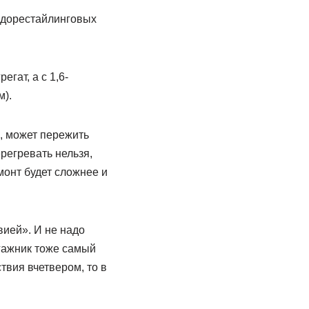
а дорестайлинговых
гат, а с 1,6-
м).
, может пережить
регревать нельзя,
монт будет сложнее и
ией». И не надо
агажник тоже самый
твия вчетвером, то в