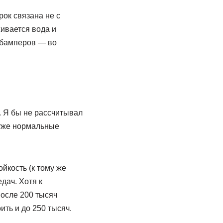
рок связана не с
живается вода и
е бамперов — во
. Я бы не рассчитывал
 уже нормальные
йкость (к тому же
дач. Хотя к
после 200 тысяч
ть и до 250 тысяч.