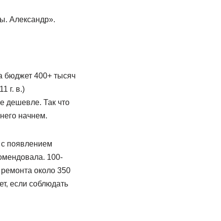
ты. Александр».
а бюджет 400+ тысяч
 г. в.)
е дешевле. Так что
 него начнем.
 с появлением
омендовала. 100-
 ремонта около 350
ет, если соблюдать