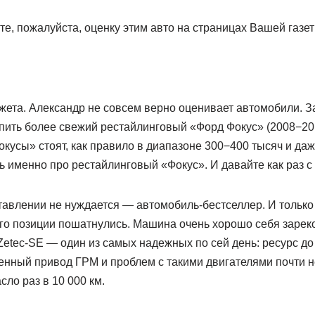
те, пожалуйста, оценку этим авто на страницах Вашей газе
жета. Александр не совсем верно оценивает автомобили. З
пить более свежий рестайлинговый «Форд Фокус» (2008−2011
усы» стоят, как правило в диапазоне 300−400 тысяч и даж
ь именно про рестайлинговый «Фокус». И давайте как раз с
тавлении не нуждается — автомобиль-бестселлер. И только
го позиции пошатнулись. Машина очень хорошо себя зарек
etec-SE — один из самых надежных по сей день: ресурс до
енный привод ГРМ и проблем с такими двигателями почти н
сло раз в 10 000 км.