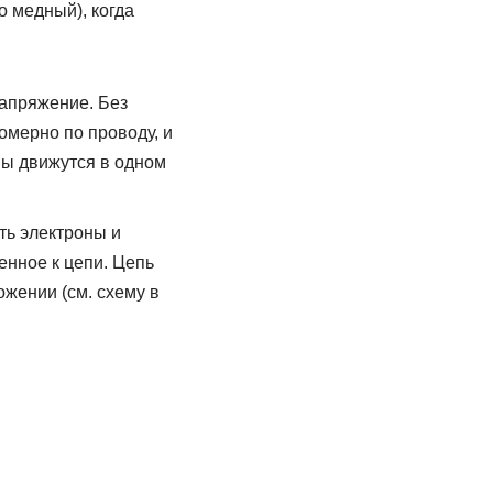
о медный), когда
напряжение. Без
мерно по проводу, и
ны движутся в одном
ть электроны и
енное к цепи. Цепь
жении (см. схему в