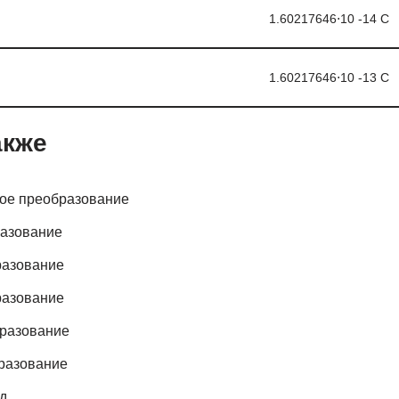
1.60217646⋅10 -14 С
1.60217646⋅10 -13 С
акже
ное преобразование
разование
разование
разование
бразование
разование
д