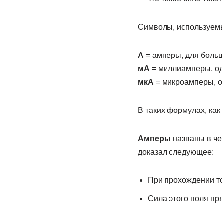
Символы, используемы
A
= амперы, для большо
мА
= миллиамперы, од
мкА
= микроамперы, о
В таких формулах, как 
Амперы
названы в че
доказал следующее:
При прохождении то
Сила этого поля пр