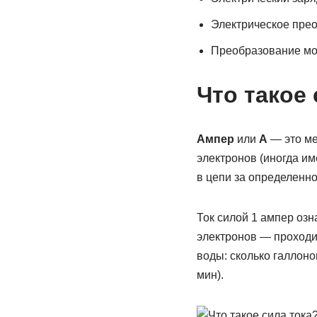
Электрическое пре
Преобразование м
Что такое 
Ампер
или
А
— это ме
электронов (иногда и
в цепи за определенно
Ток силой 1 ампер озна
электронов — проходит
воды: сколько галлонов
мин).