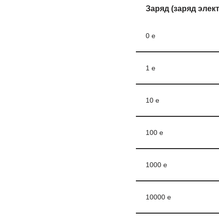
Заряд (заряд элек
0 e
1 е
10 е
100 е
1000 e
10000 е