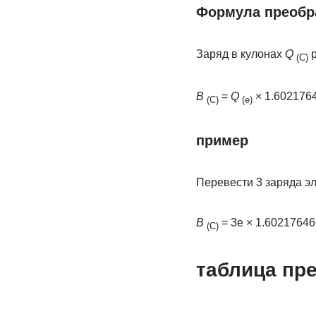
Формула преобра
Заряд в кулонах
Q
р
(C)
В
=
Q
× 1.6021764
(С)
(е)
пример
Перевести 3 заряда эл
В
= 3e × 1.60217646⋅
(С)
таблица пр