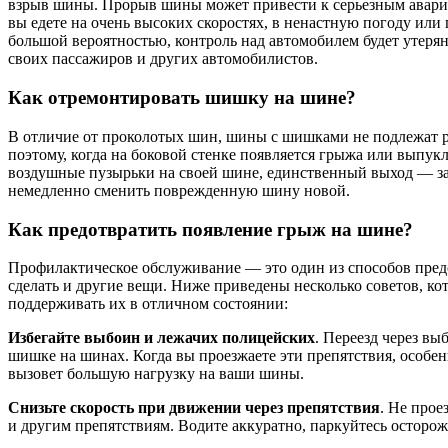
взрыв шины. Прорыв шины может привести к серьезным авариям
вы едете на очень высоких скоростях, в ненастную погоду или
большой вероятностью, контроль над автомобилем будет утерян
своих пассажиров и других автомобилистов.
Как отремонтировать шишку на шине?
В отличие от проколотых шин, шины с шишками не подлежат рем
поэтому, когда на боковой стенке появляется грыжа или выпукл
воздушные пузырьки на своей шине, единственный выход — зам
немедленно сменить поврежденную шину новой.
Как предотвратить появление грыж на шине?
Профилактическое обслуживание — это один из способов пред
сделать и другие вещи. Ниже приведены несколько советов, к
поддерживать их в отличном состоянии:
Избегайте выбоин и лежачих полицейских
. Переезд через в
шишке на шинах. Когда вы проезжаете эти препятствия, особен
вызовет большую нагрузку на ваши шины.
Снизьте скорость при движении через препятствия
. Не про
и другим препятствиям. Водите аккуратно, паркуйтесь осторож