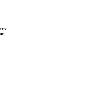
а их
они