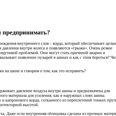
ы предпринимать?
еждения внутреннего слоя – корда, который обеспечивает цельн
ем давления внутри колеса и появляются «грыжи». Очень резкое
ощутимой проблемой. Они могут стать причиной аварии и
 вызывает появление пузырей в шинах и как с этим бороться? Чи
жи на шине и говорим о том, как это исправить?
ерживает давление воздуха внутри шины и предназначена для
ого материала для усиления, как в наружных слоях шины.
к и капронового корда, сотканного из переплетений тонких прут
ротекторной высотой.
ха. Даже если внутренняя облицовка сделана из прочных матери