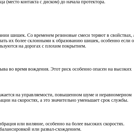
а (место контакта с диском) до начала протектора.
ании шишек. Со временем резиновые смеси теряют в свойствах, 
елать их более склонными к образованию шишек, особенно если 
льзуются на дорогах с плохим покрытием.
ыва во время вождения. Этот риск особенно опасен на высоких
ажается на управляемости, повышенном шуме и неравномерном
рации на скоростях, а это значительно уменьшает срок службы.
брация или виляние, особенно на более высоких скоростях.
с балансировкой или развал-схождением.