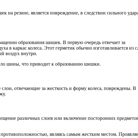
к на резине, является повреждение, в следствии сильного удара
щении образования шишек. В первую очередь отвечает за
ха в каркас колеса. Этот герметик обычно изготавливается из с
ый воздух внутри.
тело шины, что приводит к образованию шишки.
 слои, отвечающие за жесткость и форму колеса, повреждены. В
жу.
мещение различных слоев или включение посторонних предметов
й противоположностью, являясь самым жестким местом. Проявля