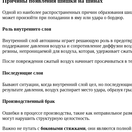
Причины появления шишки на шинах
Одной из наиболее распространенных причин образования шише
может произойти при попадании в яму или удара о бордюр.
Роль внутреннего слоя
Внутренний слой автошины играет решающую роль в предотвра
поддержание давления воздуха и сопротивление диффузии возду
резины, непроницаемой для воздуха, которая, удерживает сжат
После повреждения сжатый воздух начинает просачиваться в 
Последующие слои
Бывают ситуации, когда внутренний слой цел, но последующие
результате давления, воздух распирает место удара, образуя гры
Производственный брак
Ошибки в процессе производства, такие как неправильное раз
могут нарушить структурную целостность.
Важно не путать с
боковыми стяжками
, они являются полно