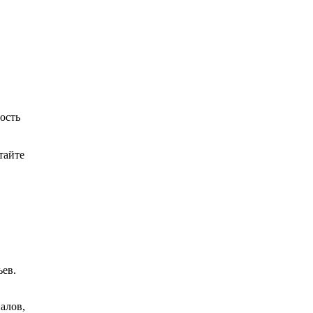
ость
тайте
ьев.
алов,