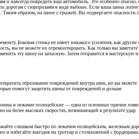
 и навсегда повредить ваш автомобиль. Это особенно опасно, 
 по дорогам с сюрпризами в виде выбоин. Если ваша шина лопнет
. Таким образом, на шине с грыжей, Вы подвергаете опасности с
онту. Боковая стенка не имеет никакого усиления, как другие 
ость, вы не можете их отремонтировать. Как только вы заметите
енить эту шину на запасную. Затем отправится в мастерскую и
отвратить образование повреждений внутри шин, но вы можете
оторые помогут защитить шины от повреждений и дольше
ыбоины и лежачие полицейские — одна из основных причин появ
но на более высоких скоростях, возникающий в результате удар
езжайте слишком быстро по лежачим полицейским, железным дор
но и избегайте выездов на тротуар и столкновений с бордюрами