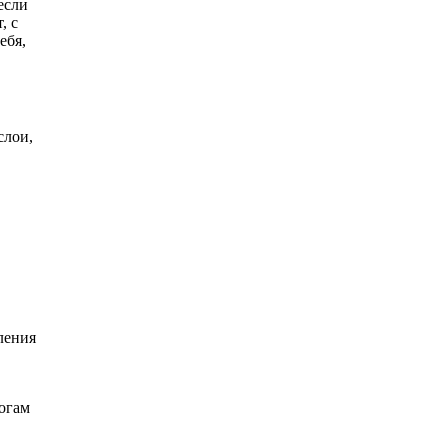
если
, с
ебя,
слои,
ления
огам
.