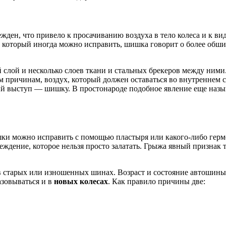
жден, что привело к просачиванию воздуха в тело колеса и к в
а, который иногда можно исправить, шишка говорит о более обш
 слой и несколько слоев ткани и стальных брекеров между ними
м причинам, воздух, который должен оставаться во внутреннем с
ый выступ — шишку. В простонароде подобное явление еще наз
шки можно исправить с помощью пластыря или какого-либо герм
еждение, которое нельзя просто залатать. Грыжа явный признак т
 в старых или изношенных шинах. Возраст и состояние автошины
азовываться и в
новых колесах
. Как правило причины две: