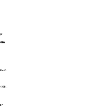
де
она
 или
шины:
ать