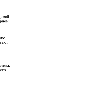
идимой
ирном
.
лое,
ывают
етика.
ого,