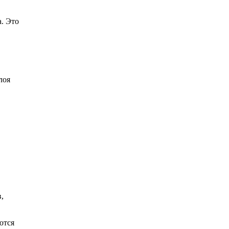
. Это
лоя
,
ются