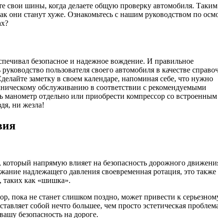
йте свои шины, когда делаете общую проверку автомобиля. Таким
ак они станут хуже. Ознакомьтесь с нашим руководством по осм
ах?
еспечивал безопасное и надежное вождение. И правильное
руководство пользователя своего автомобиля в качестве справо
елайте заметку в своем календаре, напоминая себе, что нужно
ехническому обслуживанию в соответствии с рекомендуемыми
ь манометр отдельно или приобрести компрессор со встроенным
дя, ни жезла!
вия
 который напрямую влияет на безопасность дорожного движени
ржание надлежащего давления своевременная ротация, это также
 таких как «шишка».
пор, пока не станет слишком поздно, может привести к серьезном
ставляет собой нечто большее, чем просто эстетическая пробле
 вашу безопасность на дороге.