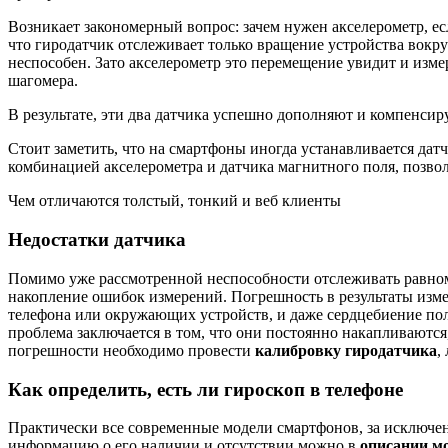
Возникает закономерный вопрос: зачем нужен акселерометр, ес
что гиродатчик отслеживает только вращение устройства вокру
неспособен. Зато акселерометр это перемещение увидит и измер
шагомера.
В результате, эти два датчика успешно дополняют и компенсир
Стоит заметить, что на смартфоны иногда устанавливается дат
комбинацией акселерометра и датчика магнитного поля, позвол
Чем отличаются толстый, тонкий и веб клиенты
Недостатки датчика
Помимо уже рассмотренной неспособности отслеживать равном
накопление ошибок измерений. Погрешность в результаты изме
телефона или окружающих устройств, и даже сердцебиение пол
проблема заключается в том, что они постоянно накапливаются
погрешности необходимо провести
калибровку гиродатчика
,
Как определить, есть ли гироскоп в телефоне
Практически все современные модели смартфонов, за исключе
информацию о его наличии и отсутствии можно в
описании м