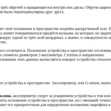
з трёх обручей и вращающегося внутри них диска. Обручи шарн
ия были перпендикулярны друг другу.
ет своё положение в пространстве подобно раскрученной юле. 
 а значит поворачиваться придётся кольцам, на которых он закре
вокруг одной из трёх осей координат, а значит, в совокупности 
тве.
го отличается. Положение устройства в пространстве отслежив
 элемента диаметром 3 миллиметра. Степень и направление
сновании этих данных вычисляется поворот устройства относит
 устройства в пространстве. Акселерометр, или G-sensor, выпо
аклона
, акселерометр следит за ускорением устройства в том ил
лить положение устройства в пространстве, но с меньшей точно
елает его приоритетным для определения положения смартфона в