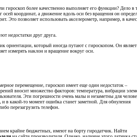
ли гироскоп более качественно выполняет его функции? Дело в 
г осей координат, а движение вдоль оси без вращения он опреде
ит. Это позволяет использовать акселерометр, например, в каче
уют недостатки друг друга.
чик ориентации, который иногда путают с гироскопом. Он являет
яет измерять наклон и вращение вокруг оси.
ерное перемещение, гироскоп имеет еще один недостаток –
рений вносит множество факторов: температура, вибрации элем
ьзователя. Эти погрешности очень малы и незаметны для челове
, и в какой-то момент ошибка станет заметной. Для обнуления
 либо перезагрузить телефон.
нием крайне бюджетных, имеют на борту гиродатчик. Найти
одели
на сайте производителя. Однако, наличие этого датчика ст