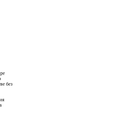
гре
о
ве без
ия
в