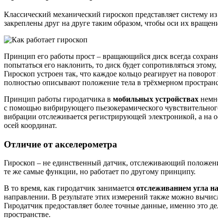
Классический механический гироскоп представляет систему и
закреплены друг на друге таким образом, чтобы оси их вращен
Принцип его работы прост – вращающийся диск всегда сохраня
попытаться его наклонить, то диск будет сопротивляться этому,
Гироскоп устроен так, что каждое кольцо реагирует на поворот 
полностью описывают положение тела в трёхмерном пространс
Принцип работы гиродатчика в
мобильных устройствах
немно
с помощью вибрирующего пьезокерамического чувствительного
вибрации отслеживается регистрирующей электроникой, а на о
осей координат.
Отличие от акселерометра
Гироскоп – не единственный датчик, отслеживающий положение
те же самые функции, но работает по другому принципу.
В то время, как гиродатчик занимается
отслеживанием угла н
направлении. В результате этих измерений также можно вычис
Гиродатчик предоставляет более точные данные, именно это д
пространстве.