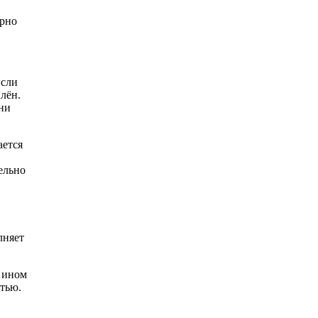
ирно
Если
плён.
они
ается
ельно
лняет
и ином
стью.