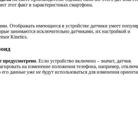
т этот факт в характеристиках смартфона.
мами. Отображать имеющиеся в устройстве датчики умеет попул
рые занимаются исключительно датчиками, их настройкой и
sor Kinetics.
роид
е предусмотрено
. Если устройство включено – значит, датчик
агировать на изменение положения телефона, например, отключ
о его данные уже не будут использоваться для изменения ориент