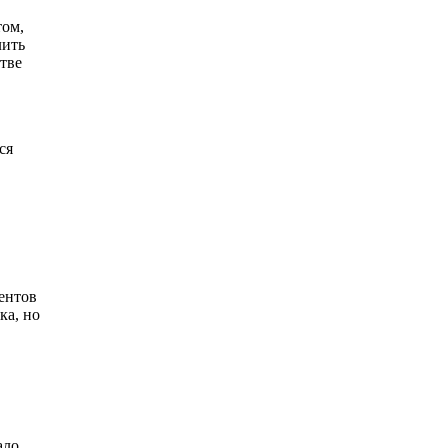
том,
лить
стве
ся
ентов
ка, но
ало