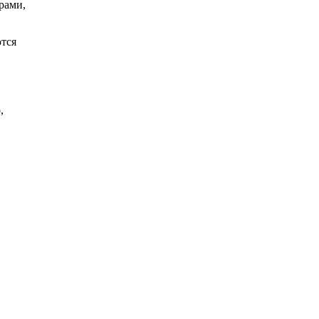
рами,
ются
,