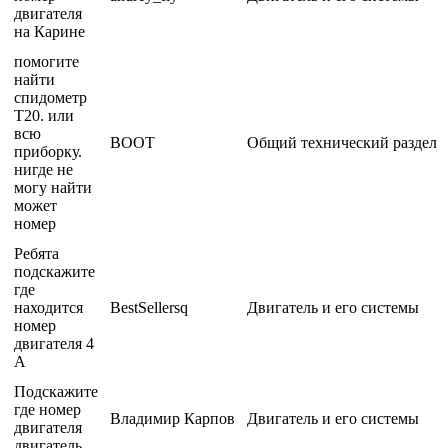
двигателя
на Карине
помогите
найти
спидометр
Т20. или
всю
BOOT
Общий технический раздел
приборку.
нигде не
могу найти
может
номер
Ребята
подскажите
где
находится
BestSellersq
Двигатель и его системы
номер
двигателя 4
А
Подскажите
где номер
Владимир Карпов
Двигатель и его системы
двигателя
двигатель