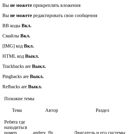
Вы
не можете
прикреплять вложения
Вы
не можете
редактировать свои сообщения
BB коды
Вкл.
Смайлы
Вкл.
[IMG] код
Вкл.
HTML код
Выкл.
Trackbacks are
Выкл.
Pingbacks are
Выкл.
Refbacks are
Выкл.
Похожие темы
Тема
Автор
Раздел
Ребята где
находиться
номер
andrey_fly
Двигатель и его системы