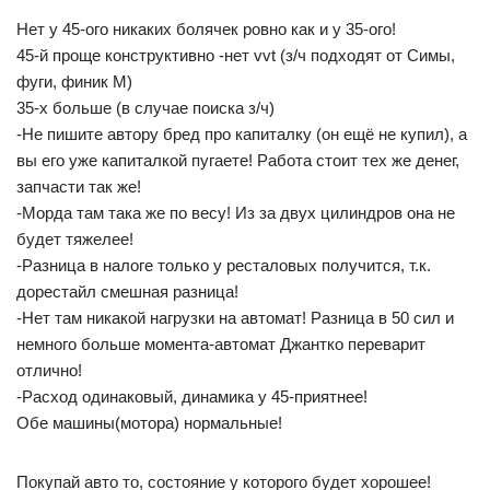
Нет у 45-ого никаких болячек ровно как и у 35-ого!
45-й проще конструктивно -нет vvt (з/ч подходят от Симы,
фуги, финик М)
35-х больше (в случае поиска з/ч)
-Не пишите автору бред про капиталку (он ещё не купил), а
вы его уже капиталкой пугаете! Работа стоит тех же денег,
запчасти так же!
-Морда там така же по весу! Из за двух цилиндров она не
будет тяжелее!
-Разница в налоге только у ресталовых получится, т.к.
дорестайл смешная разница!
-Нет там никакой нагрузки на автомат! Разница в 50 сил и
немного больше момента-автомат Джантко переварит
отлично!
-Расход одинаковый, динамика у 45-приятнее!
Обе машины(мотора) нормальные!
Покупай авто то, состояние у которого будет хорошее!