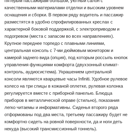
пятерым пассажирам большой, уютный салон с
качественными материалами отделки и высоким уровнем
оснащения и сборки. В первом ряду водитель и пассажир
разместятся в удобно спрофилированных креслах с
характерной боковой поддержкой, с электроприводом и
подогревом (места с запасом во всех направлениях).
Крупное переднее торпедо с плавными линиями,
центральная консоль с 7-ми дюймовым монитором и
камерой заднего вида (опция), под которым россыпь кнопок
управления функциями комфорта (двухзонный климат-
контроль, аудиосистема). Украшением центральной
консоли являются кварцевые часы Infiniti. Удобное рулевое
колесо на три спицы в кожаной оплетке, рулевая колонка
регулируется вместе с приборной панелью. Блюдца
приборов в металлической оправе (стильно), показания
легко читаемы и информативны. Сиденья второго ряда
отформованы под два места, третьему пассажиру будет не
комфортно сидеть на ровной поверхности, да и ноги деть
некуда (высокий трансмиссионный тоннель).