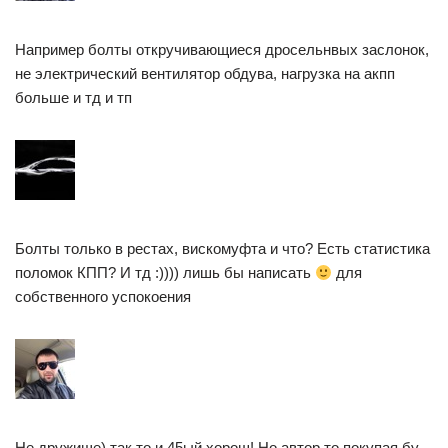
Например болты откручивающиеся дросельнвых заслонок,
не электрический вентилятор обдува, нагрузка на акпп
больше и тд и тп
Болты только в рестах, вискомуфта и что? Есть статистика
поломок КПП? И тд :)))) лишь бы написать
для
собственного успокоения
Не дружище) так то и 45ый хорош! Но автор то покупая бу