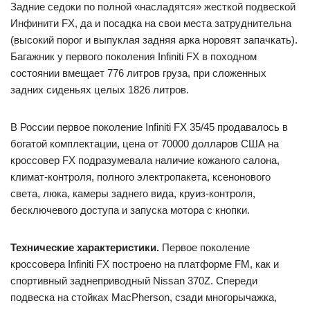
Задние седоки по полной «насладятся» жесткой подвеской
Инфинити FX, да и посадка на свои места затруднительна
(высокий порог и выпуклая задняя арка норовят запачкать).
Багажник у первого поколения Infiniti FX в походном
состоянии вмещает 776 литров груза, при сложенных
задних сиденьях целых 1826 литров.
В России первое поколение Infiniti FX 35/45 продавалось в
богатой комплектации, цена от 70000 долларов США на
кроссовер FX подразумевала наличие кожаного салона,
климат-контроля, полного электропакета, ксенонового
света, люка, камеры заднего вида, круиз-контроля,
бесключевого доступа и запуска мотора с кнопки.
Технические характеристики.
Первое поколение
кроссовера Infiniti FX построено на платформе FM, как и
спортивный заднеприводный Nissan 370Z. Спереди
подвеска на стойках MacPherson, сзади многорычажка,