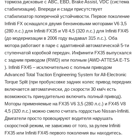
тормоза дисковые с ABC, EBD, Brake Assist, VDC (система
стабилизации). Впереди и сзади присутствует
стабилизатор поперечной устойчивости. Первое поколение
Infiniti FX оснащался двумя бензиновыми моторами V6 3,5
(280 л.с.) для Infiniti FX35 и V8 4,5 (320 л.с.) для Infiniti FX45
(до модернизации в 2006 году выдавал 315 л.с.). Оба
мотора работают в паре с адаптивной автоматической 5-ти
ступенчатой коробкой передач. Инфинити FX35 выпускался
с задним приводом (RWD) или полным (AWD-ATTESA E-TS
). Infiniti FX45 – исключительно с полным приводом
Advanced Total Traction Engineering System for All-Electronic
Torque Split (при пробуксовке задних колес привод передних
включается автоматически, до скорости 30 км/ч есть
возможность принудительно включить полный привод).
Моторы применяемые на FX35 V6 3,5 (280 л.с.) и FX45 V8
4,5 (320 л.с.) можно смело считать гордостью Nissan-Infiniti.
Двигатели просто провоцируют водителя нарушать
скоростной режим, не зависимо от того, за рулем Infiniti
FX35 или Infiniti FX45 первого поколения вы находитесь.