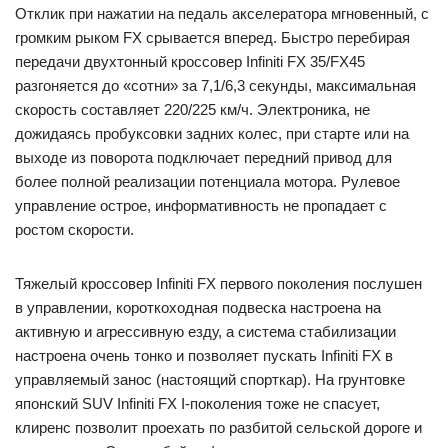
Отклик при нажатии на педаль акселератора мгновенный, с
громким рыком FX срывается вперед. Быстро перебирая
передачи двухтонный кроссовер Infiniti FX 35/FX45
разгоняется до «сотни» за 7,1/6,3 секунды, максимальная
скорость составляет 220/225 км/ч. Электроника, не
дожидаясь пробуксовки задних колес, при старте или на
выходе из поворота подключает передний привод для
более полной реализации потенциала мотора. Рулевое
управление острое, информативность не пропадает с
ростом скорости.
Тяжелый кроссовер Infiniti FX первого поколения послушен
в управлении, короткоходная подвеска настроена на
активную и агрессивную езду, а система стабилизации
настроена очень тонко и позволяет пускать Infiniti FX в
управляемый занос (настоящий спорткар). На грунтовке
японский SUV Infiniti FX I-поколения тоже не спасует,
клиренс позволит проехать по разбитой сельской дороге и