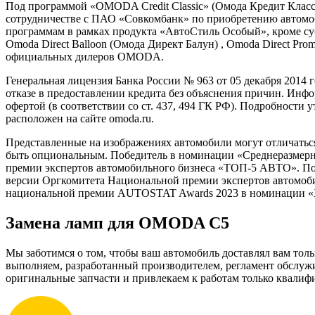
Под программой «OMODA Credit Classic» (Омода Кредит Кл
сотрудничестве с ПАО «Совкомбанк» по приобретению автомо
программам в рамках продукта «АвтоCтиль Особый», кроме су
Omoda Direct Balloon (Oмода Директ Балун) , Omoda Direct Pr
официальных дилеров OMODA.
Генеральная лицензия Банка России № 963 от 05 декабря 2014 
отказе в предоставлении кредита без объяснения причин. Инфо
офертой (в соответствии со ст. 437, 494 ГК РФ). Подробност
расположен на сайте omoda.ru.
Представленные на изображениях автомобили могут отличаться
быть опциональным. Победитель в номинации «Среднеразмерн
премии экспертов автомобильного бизнеса «ТОП-5 АВТО».
версии Оргкомитета Национальной премии экспертов автомоб
национальной премии AUTOSTAT Awards 2023 в номинации «Хол
Замена ламп для OMODA C5
Мы заботимся о том, чтобы ваш автомобиль доставлял вам толь
выполняем, разработанный производителем, регламент обслуж
оригинальные запчасти и привлекаем к работам только квали