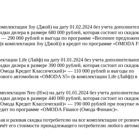
плектации Joy (Джой) на дату 01.02.2024 без учета дополните
дки дилера в размере 680 000 рублей, которая состоит из скидок
» — 290 000 рублей и выгода по программе «Весеннее предложе
(в комплектации Joy (Джой)) в кредит по программе «OMODA F
ации Life (Лайф) на дату 01.01.2024 без учета дополнительно
дки дилера в размере 390 000 рублей, которая состоит из скидок
(Омода Кредит Классический)» — 110 000 рублей и выгоды по
нового автомобиля «OMODA S5» (в комплектации Life (Лайф)) в
лектации Neo (Нэо) на дату 01.01.2024 без учета дополнитель
дки дилера в размере 440 000 рублей, которая состоит из скидок
(Омода Кредит Классический)» — 190 000 рублей при покупке н
едит по программе «OMODA Finance (Омода Финанс)».
я и разовая скидка потребителю на все комплектации от розни
зачёт его стоимости принадлежащего потребителю любого автом