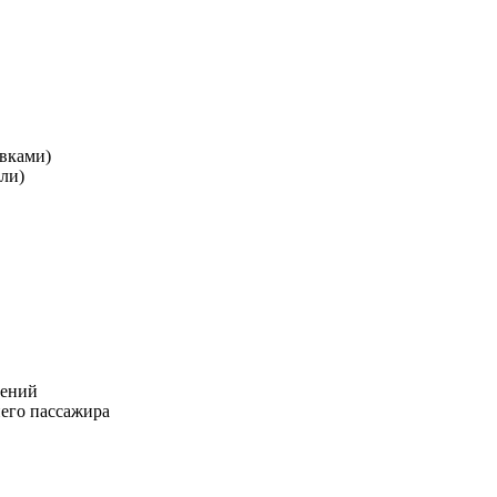
вками)
ли)
дений
него пассажира