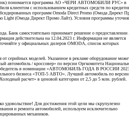
ассик) понимается программа АО «ЧЕРИ АВТОМОБИЛИ РУС» в
биля клиентом с использованием кредитных средств по кредит
бсидированных программ Omoda Direct Promo (Омода Директ Пр
omo Light (Oмода Директ Промо Лайт). Условия программы уточня
года. Банк самостоятельно принимает решение о предоставлении
рмация действительна на 12.04.2023 г. Информация не является
и уточняйте у официальных дилеров OMODA, список которых
 от серийных моделей. Указанное в рекламе оборудование може
ый автомобиль / кроссовер» по версии Оргкомитета Националь
 Победитель в номинации «АВТОМОБИЛЬ ГОДА В РОССИИ 2023
ильного бизнеса «ТОП-5 АВТО». Лучший автомобиль по версии
одный расчет» в ценовой категории от 2,5 до 5 млн. рублей.
ко удовольствие! Для достижения этой цели мы скрупулезно
ивания и ремонта автомобилей, используем исключительно
фицированных механиков.