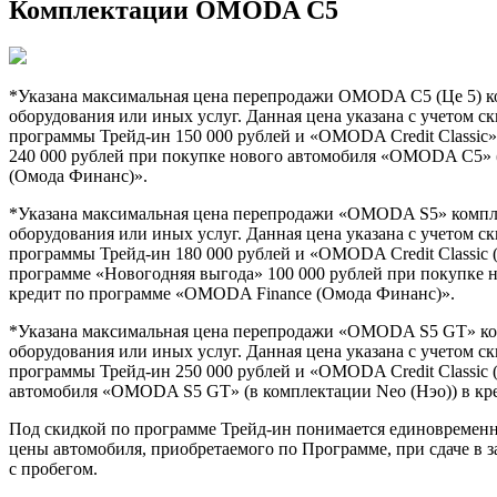
Комплектации OMODA C5
*Указана максимальная цена перепродажи OMODA C5 (Це 5) ком
оборудования или иных услуг. Данная цена указана с учетом ски
программы Трейд-ин 150 000 рублей и «OMODA Credit Classic
240 000 рублей при покупке нового автомобиля «OMODA C5» 
(Омода Финанс)».
*Указана максимальная цена перепродажи «OMODA S5» комплект
оборудования или иных услуг. Данная цена указана с учетом ски
программы Трейд-ин 180 000 рублей и «OMODA Credit Classic 
программе «Новогодняя выгода» 100 000 рублей при покупке 
кредит по программе «OMODA Finance (Омода Финанс)».
*Указана максимальная цена перепродажи «OMODA S5 GT» комп
оборудования или иных услуг. Данная цена указана с учетом ски
программы Трейд-ин 250 000 рублей и «OMODA Credit Classic 
автомобиля «OMODA S5 GT» (в комплектации Neo (Нэо)) в кр
Под скидкой по программе Трейд-ин понимается единовременна
цены автомобиля, приобретаемого по Программе, при сдаче в 
с пробегом.