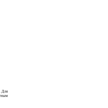
. Для
ктным