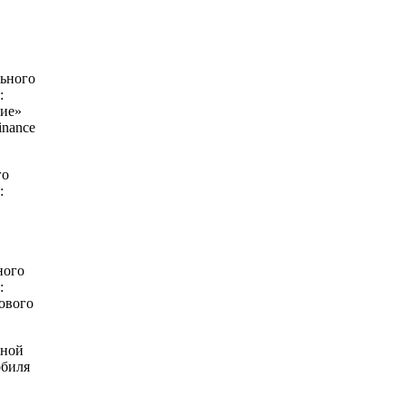
льного
:
ние»
inance
го
:
ного
:
ового
чной
обиля