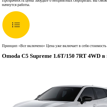
Прозрачность цены Забудьте о неприятных сюрпризах: вы смож
начнутся работы.
Принцип «Все включено» Цена уже включает в себя стоимость 
Omoda C5 Supreme 1.6T/150 7RT 4WD в 