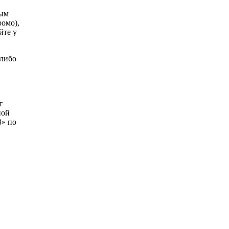
ным
омо),
йте у
 либо
т
ной
» по