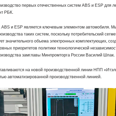
оизводство первых отечественных систем ABS и ESP для л
т РБК.
 ABS и ESP является ключевым элементом автомобиля. М
оизводства таких систем, поскольку потребительский сегм
ует значительного объема электронных комплектующих, соз
новных приоритетов политики технологической независимос
оизводства замглавы Минпромторга России Василий Шпак.
тавливаются на новой производственной линии НПП «Итэлм
стью автоматизированной производственной линией.