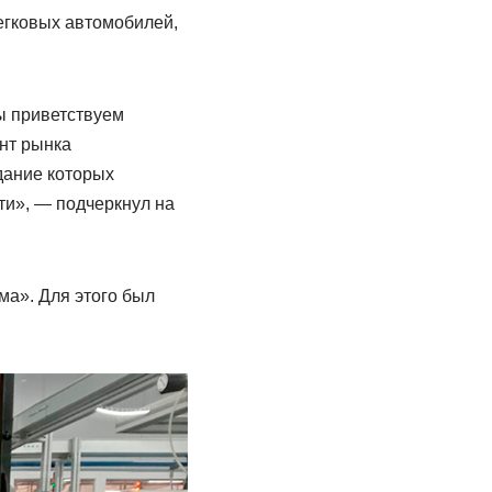
егковых автомобилей,
ы приветствуем
ент рынка
дание которых
ти», — подчеркнул на
а». Для этого был