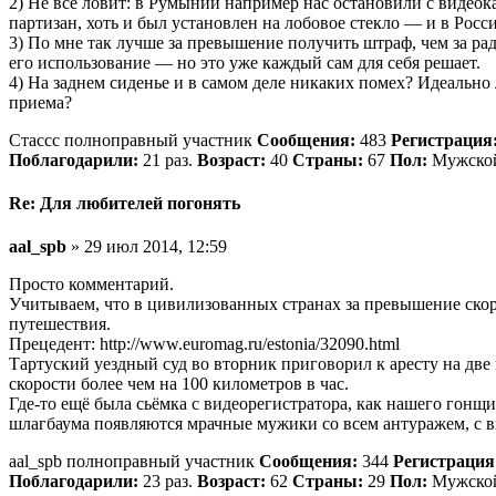
2) Не все ловит: в Румынии например нас остановили с виде
партизан, хоть и был установлен на лобовое стекло — и в Росси
3) По мне так лучше за превышение получить штраф, чем за ра
его использование — но это уже каждый сам для себя решает.
4) На заднем сиденье и в самом деле никаких помех? Идеально
приема?
Стассс полноправный участник
Сообщения:
483
Регистрация
Поблагодарили:
21 раз.
Возраст:
40
Страны:
67
Пол:
Мужско
Re: Для любителей погонять
aal_spb
» 29 июл 2014, 12:59
Просто комментарий.
Учитываем, что в цивилизованных странах за превышение ско
путешествия.
Прецедент: http://www.euromag.ru/estonia/32090.html
Тартуский уездный суд во вторник приговорил к аресту на дв
скорости более чем на 100 километров в час.
Где-то ещё была сьёмка с видеорегистратора, как нашего гон
шлагбаума появляются мрачные мужики со всем антуражем, с в
aal_spb полноправный участник
Сообщения:
344
Регистрация
Поблагодарили:
23 раз.
Возраст:
62
Страны:
29
Пол:
Мужско