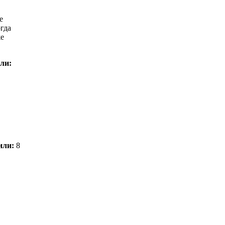
е
огда
же
ли:
или:
8