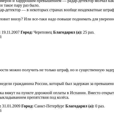
окамерой и харррошим превышением — радар-детектор молчал как
и такое пару раз было.
дар-детектор — в некоторых странах вообще неадекватные штраф
 ловит внизу? Или все-таки надо повыше поднимать для уверенн
:
19.11.2007
Город:
Череповец
Благодарил (а):
25 раз.
й
рости можно получить не только штраф, но и существенную заде
е недели гражданина России, который был задержан за превышен
щика вяжут на пункте дорожной оплаты в Испании. Вместо откры
ыкладыванием препятствия под колёса.
:
31.01.2009
Город:
Санкт-Петербург
Благодарил (а):
0 раз.
й