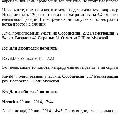
адреналинщиками вроде меня, все понятно, не стоит нас перев
Но есть и те, и их не мало, кто хочет подстраховаться, напри
Испании ехать 120, если трасса просматривается на 3-4 км впе
едешь вообще один! Ни встречных, ни попутных. Только ради т
ветка просто не для них.
Anjel полноправный участник
Сообщения:
272
Регистрация:
2
54 раз.
Возраст:
42
Страны:
31
Отчеты:
2
Пол:
Мужской
Re: Для любителей погонять
Ravild7
» 29 июл 2014, 17:23
Вот ведь, какие-то идиоты напридумывают правил -а ты сиди д
Ravild7 полноправный участник
Сообщения:
217
Регистрация
раз.
Возраст:
53
Пол:
Мужской
Re: Для любителей погонять
Neroch
» 29 июл 2014, 17:44
Anjel писал(а) 29 июл 2014, 14:45: Сразу видно, что вы сами не