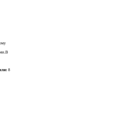
тому
ями.В
или:
8