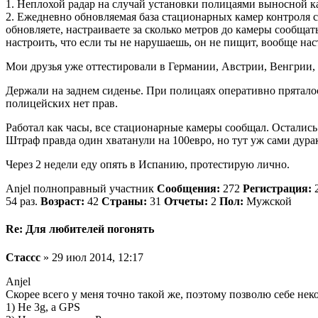
1. Неплохой радар на случай установки полицаями выносной к
2. Ежедневно обновляемая база стационарных камер контроля
обновляете, настраиваете за сколько метров до камеры сообща
настроить, что если ты не нарушаешь, он не пищит, вообще наст
Мои друзья уже оттестировали в Германии, Австрии, Венгрии
Держали на заднем сиденье. При полицаях оперативно прятало
полицейских нет прав.
Работал как часы, все стационарные камеры сообщал. Остались
Штраф правда один хватанули на 100евро, но тут уж сами дурак
Через 2 недели еду опять в Испанию, протестирую лично.
Anjel полноправный участник
Сообщения:
272
Регистрация:
2
54 раз.
Возраст:
42
Страны:
31
Отчеты:
2
Пол:
Мужской
Re: Для любителей погонять
Стассс
» 29 июл 2014, 12:17
Anjel
Скорее всего у меня точно такой же, поэтому позволю себе нек
1) Не 3g, а GPS