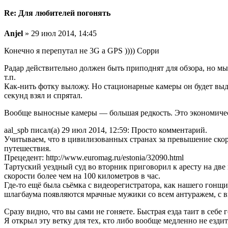
Re: Для любителей погонять
Anjel
» 29 июл 2014, 14:45
Конечно я перепутал не 3G а GPS )))) Сорри
Радар действительно должен быть приподнят для обзора, но м
т.п.
Как-нить фотку выложу. Но стационарные камеры он будет выдав
секунд взял и спрятал.
Вообще выносные камеры — большая редкость. Это экономическ
aal_spb писал(а) 29 июл 2014, 12:59: Просто комментарий.
Учитываем, что в цивилизованных странах за превышение ско
путешествия.
Прецедент: http://www.euromag.ru/estonia/32090.html
Тартуский уездный суд во вторник приговорил к аресту на дв
скорости более чем на 100 километров в час.
Где-то ещё была сьёмка с видеорегистратора, как нашего гон
шлагбаума появляются мрачные мужики со всем антуражем, с в
Сразу видно, что вы сами не гоняете. Быстрая езда таит в себе
Я открыл эту ветку для тех, кто либо вообще медленно не езд