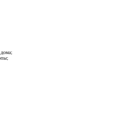
 дома;
опы;