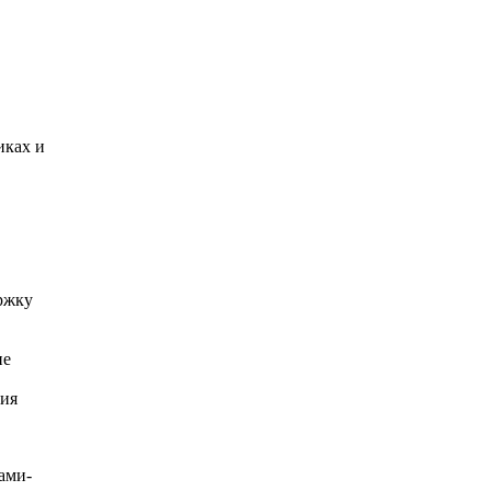
иках и
ржку
ие
тия
ами-