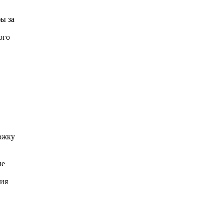
ы за
ого
ржку
ие
тия