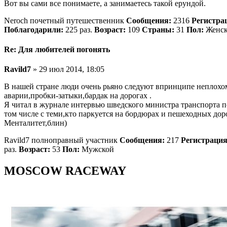
Вот вы сами все понимаете, а занимаетесь такой ерундой.
Neroch почетный путешественник
Сообщения:
2316
Регистра
Поблагодарили:
225 раз.
Возраст:
109
Страны:
31
Пол:
Женс
Re: Для любителей погонять
Ravild7
» 29 июл 2014, 18:05
В нашей стране люди очень рьяно следуют впринципе неплохо
аварии,пробки-затыки,бардак на дорогах .
Я читал в журнале интервью шведского министра транспорта п
том числе с теми,кто паркуется на бордюрах и пешеходных доро
Менталитет,блин)
Ravild7 полноправный участник
Сообщения:
217
Регистрация
раз.
Возраст:
53
Пол:
Мужской
MOSCOW RACEWAY