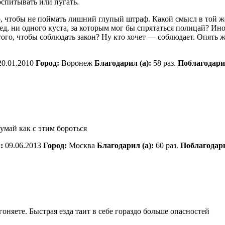
оспитывать или пугать.
мер, чтобы не поймать лишний глупый штраф. Какой смысл в той ж
ред, ни одного куста, за которым мог бы спрятаться полицай? Ин
ого, чтобы соблюдать закон? Ну кто хочет — соблюдает. Опять 
0.01.2010
Город:
Воронеж
Благодарил (а):
58 раз.
Поблагодари
умай как с этим бороться
:
09.06.2013
Город:
Москва
Благодарил (а):
60 раз.
Поблагодар
 гоняете. Быстрая езда таит в себе гораздо больше опасностей