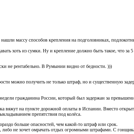
ы нашли массу способов крепления на подголовниках, подлокотн
ать хоть из сумки. Ну и крепление должно быть такое, что за 5
и не рентабельно. В Румынии видно от бедности. )))
рости можно получить не только штраф, но и существенную заде
е недели гражданина России, который был задержан за превышен
щика вяжут на пункте дорожной оплаты в Испании. Вместо откры
ыкладыванием препятствия под колёса.
 гораздо больше опасностей, чем какой-то штраф или срок.
ит, либо не хочет омрачать отдых огромными штрафами. С гонщик