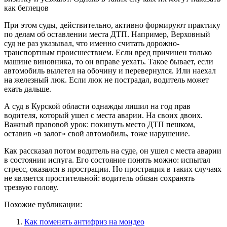
как беглецов
При этом суды, действительно, активно формируют практику
по делам об оставлении места ДТП. Например, Верховный
суд не раз указывал, что именно считать дорожно-
транспортным происшествием. Если вред причинен только
машине виновника, то он вправе уехать. Такое бывает, если
автомобиль вылетел на обочину и перевернулся. Или наехал
на железный люк. Если люк не пострадал, водитель может
ехать дальше.
А суд в Курской области однажды лишил на год прав
водителя, который ушел с места аварии. На своих двоих.
Важный правовой урок: покинуть место ДТП пешком,
оставив «в залог» свой автомобиль, тоже нарушение.
Как рассказал потом водитель на суде, он ушел с места аварии
в состоянии испуга. Его состояние понять можно: испытал
стресс, оказался в прострации. Но прострация в таких случаях
не является простительной: водитель обязан сохранять
трезвую голову.
Похожие публикации:
Как поменять антифриз на мондео