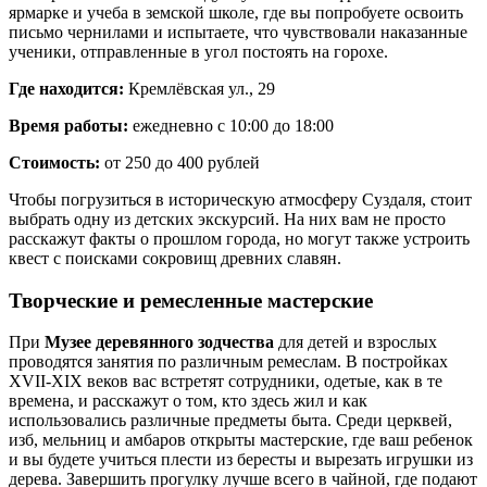
ярмарке и учеба в земской школе, где вы попробуете освоить
письмо чернилами и испытаете, что чувствовали наказанные
ученики, отправленные в угол постоять на горохе.
Где находится:
Кремлёвская ул., 29
Время работы:
ежедневно с 10:00 до 18:00
Стоимость:
от 250 до 400 рублей
Чтобы погрузиться в историческую атмосферу Суздаля, стоит
выбрать одну из детских экскурсий. На них вам не просто
расскажут факты о прошлом города, но могут также устроить
квест с поисками сокровищ древних славян.
Творческие и ремесленные мастерские
При
Музее деревянного зодчества
для детей и взрослых
проводятся занятия по различным ремеслам. В постройках
XVII-XIX веков вас встретят сотрудники, одетые, как в те
времена, и расскажут о том, кто здесь жил и как
использовались различные предметы быта. Среди церквей,
изб, мельниц и амбаров открыты мастерские, где ваш ребенок
и вы будете учиться плести из бересты и вырезать игрушки из
дерева. Завершить прогулку лучше всего в чайной, где подают