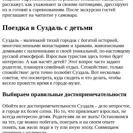
расскажут, как ухаживают за своими питомцами, дрессируют
их и готовят к соревнованиям. После экскурсии гостей
приглашают на чаепитие у самовара.
Поездка в Суздаль с детьми
Суздаль – маленький тихий городок с богатой историей,
многочисленными монастырями и храмами, живописными
домиками с наличниками и своей уникальной, по-настоящему
русской атмосферой. Взрослым туристам здесь точно будет
интересно. А как насчёт детей? Этот вопрос часто задают
родители, планируя семейный отдых. Спокойствие, только
спокойствие: дети точно полюбят Суздаль. Вот несколько
советов, что посмотреть, куда сходить и что делать, чтобы
весело провести время в городе-музее.
Выбираем правильные достопримечательности
Обойти все достопримечательности Суздаля – дело непростое,
в городе их более сотни. Но то, что привлекает взрослых, не
всегда интересно детям. Родителям ли не знать! Остановимся
на тех, где можно побегать, поиграть и на своем опыте
понять, как жили люди в ту или иную эпоху. Совмещаем
приятное с полезным.