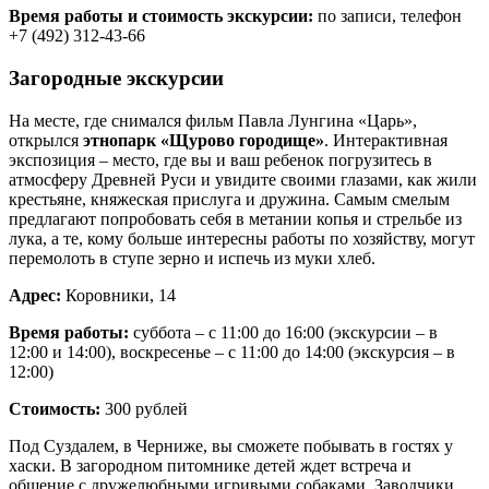
Время работы и стоимость экскурсии:
по записи, телефон
+7 (492) 312-43-66
Загородные экскурсии
На месте, где снимался фильм Павла Лунгина «Царь»,
открылся
этнопарк «Щурово городище»
. Интерактивная
экспозиция – место, где вы и ваш ребенок погрузитесь в
атмосферу Древней Руси и увидите своими глазами, как жили
крестьяне, княжеская прислуга и дружина. Самым смелым
предлагают попробовать себя в метании копья и стрельбе из
лука, а те, кому больше интересны работы по хозяйству, могут
перемолоть в ступе зерно и испечь из муки хлеб.
Адрес:
Коровники, 14
Время работы:
суббота – с 11:00 до 16:00 (экскурсии – в
12:00 и 14:00), воскресенье – с 11:00 до 14:00 (экскурсия – в
12:00)
Стоимость:
300 рублей
Под Суздалем, в Черниже, вы сможете побывать в гостях у
хаски. В загородном питомнике детей ждет встреча и
общение с дружелюбными игривыми собаками. Заводчики