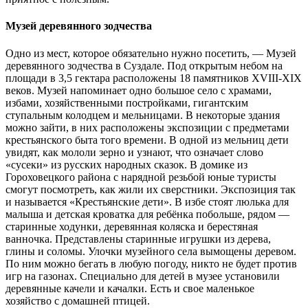
Музей деревянного зодчества
Одно из мест, которое обязательно нужно посетить, — Музей
деревянного зодчества в Суздале. Под открытым небом на
площади в 3,5 гектара расположены 18 памятников XVIII-XIX
веков. Музей напоминает одно большое село с храмами,
избами, хозяйственными постройками, гигантским
ступальным колодцем и мельницами. В некоторые здания
можно зайти, в них расположены экспозиции с предметами
крестьянского быта того времени. В одной из мельниц дети
увидят, как мололи зерно и узнают, что означает слово
«сусеки» из русских народных сказок. В домике из
Гороховецкого района с нарядной резьбой юные туристы
смогут посмотреть, как жили их сверстники. Экспозиция так
и называется «Крестьянские дети». В избе стоят люлька для
малыша и детская кроватка для ребёнка побольше, рядом —
старинные ходунки, деревянная коляска и берестяная
ванночка. Представлены старинные игрушки из дерева,
глины и соломы. Улочки музейного села вымощены деревом.
По ним можно бегать в любую погоду, никто не будет против
игр на газонах. Специально для детей в музее установили
деревянные качели и качалки. Есть и свое маленькое
хозяйство с домашней птицей.