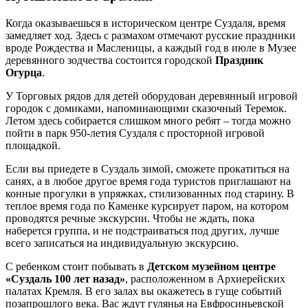
Когда оказываешься в историческом центре Суздаля, время
замедляет ход. Здесь с размахом отмечают русские праздники
вроде Рождества и Масленицы, а каждый год в июле в Музее
деревянного зодчества состоится городской
Праздник
Огурца
.
У Торговых рядов для детей оборудован деревянный игровой
городок с домиками, напоминающими сказочный Теремок.
Летом здесь собирается слишком много ребят – тогда можно
пойти в парк 950-летия Суздаля с просторной игровой
площадкой.
Если вы приедете в Суздаль зимой, сможете прокатиться на
санях, а в любое другое время года туристов приглашают на
конные прогулки в упряжках, стилизованных под старину. В
теплое время года по Каменке курсирует паром, на котором
проводятся речные экскурсии. Чтобы не ждать, пока
наберется группа, и не подстраиваться под других, лучше
всего записаться на индивидуальную экскурсию.
С ребенком стоит побывать в
Детском музейном центре
«Суздаль 100 лет назад»
, расположенном в Архиерейских
палатах Кремля. В его залах вы окажетесь в гуще событий
позапрошлого века. Вас ждут гулянья на Евфросиньевской