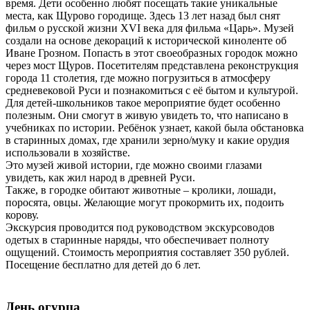
время. Дети особенно любят посещать такие уникальные
места, как Щурово городище. Здесь 13 лет назад был снят
фильм о русской жизни XVI века для фильма «Царь». Музей
создали на основе декораций к исторической киноленте об
Иване Грозном. Попасть в этот своеобразных городок можно
через мост Щуров. Посетителям представлена реконструкция
города 11 столетия, где можно погрузиться в атмосферу
средневековой Руси и познакомиться с её бытом и культурой.
Для детей-школьников такое мероприятие будет особенно
полезным. Они смогут в живую увидеть то, что написано в
учебниках по истории. Ребёнок узнает, какой была обстановка
в старинных домах, где хранили зерно/муку и какие орудия
использовали в хозяйстве.
Это музей живой истории, где можно своими глазами
увидеть, как жил народ в древней Руси.
Также, в городке обитают животные – кролики, лошади,
поросята, овцы. Желающие могут прокормить их, подоить
корову.
Экскурсия проводится под руководством экскурсоводов
одетых в старинные наряды, что обеспечивает полноту
ощущений. Стоимость мероприятия составляет 350 рублей.
Посещение бесплатно для детей до 6 лет.
День огурца