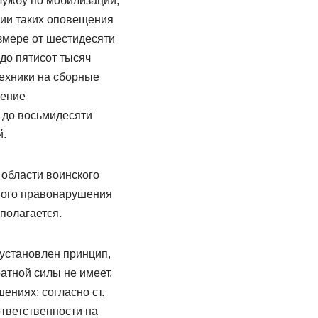
лужбу по мобилизации,
ции таких оповещения
змере от шестидесяти
до пятисот тысяч
техники на сборные
жение
 до восьмидесяти
й.
 области воинского
вного правонарушения
дполагается.
) установлен принцип,
атной силы не имеет.
ниях: согласно ст.
тветственности на