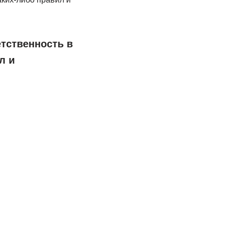
тственность в
л и