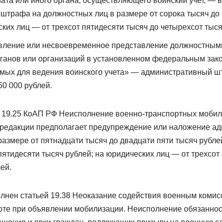
ата или иного органа, осуществляющего воинский учет, — 
штрафа на должностных лиц в размере от сорока тысяч до
ских лиц — от трехсот пятидесяти тысяч до четырехсот тыся
тавление или несвоевременное представление должностным
рганов или организаций в установленном федеральным зак
имых для ведения воинского учета» — административный 
50 000 рублей.
т. 19.25 КоАП РФ Неисполнение военно-транспортных моби
 редакции предполагает предупреждение или наложение а
азмере от пятнадцати тысяч до двадцати пяти тысяч рубле
пятидесяти тысяч рублей; на юридических лиц — от трехсот
ей.
олнен статьей 19.38 Неоказание содействия военным комис
те при объявлении мобилизации. Неисполнение обязаннос