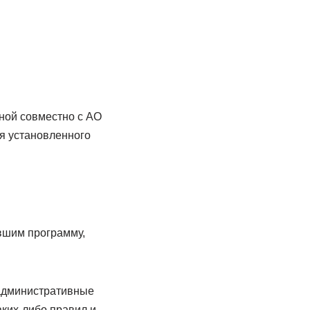
нной совместно с АО
я установленного
вшим программу,
 административные
ких-либо правил и