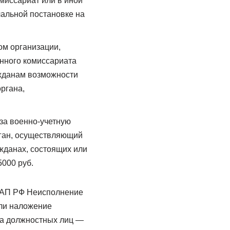
миссариат или в иной
чальной постановке на
ом организации,
енного комиссариата
ажданам возможности
ргана,
 за военно-учетную
рган, осуществляющий
ажданах, состоящих или
5000 руб.
КоАП РФ Неисполнение
ли наложение
на должностных лиц —