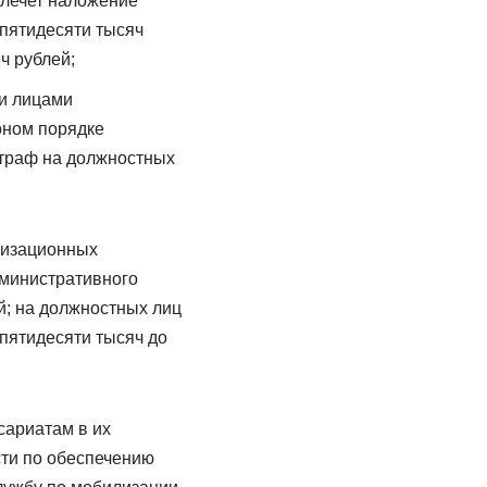
влечет наложение
 пятидесяти тысяч
ч рублей;
и лицами
оном порядке
штраф на должностных
лизационных
дминистративного
й; на должностных лиц
 пятидесяти тысяч до
сариатам в их
ти по обеспечению