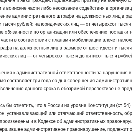
щения и явки граждан, подлежащих призыву на военную с
 в воинские части либо неоказание содействия в организа
жение административного штрафа на должностных лиц в ра
 тысяч рублей; на юридических лиц — от четырехсот тысяч 
ие обязанности по организации или обеспечению поставки 
 части в соответствии с планами мобилизации влечет нало
рафа на должностных лиц в размере от шестидесяти тысяч
ических лиц — от четырехсот тысяч до пятисот тысяч рубле
чения к административной ответственности за нарушения в
емя составляет три года со дня совершения администрати
. Увеличение данного срока в обозримой перспективе не пре
ь бы отметить, что в России на уровне Конституции (ст. 54
он, устанавливающий или отягчающий ответственность, обр
произведены и в Кодексе об административных правонаруше
вершившее административное правонарушение, подлежит о