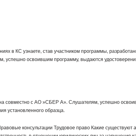
ниях в КС узнаете, став участником программы, разработа
, успешно освоившим программу, выдаются удостоверени
а совместно с АО »СБЕР А». Слушателям, успешно освои
ия установленного образца.
Правовые консультации Трудовое право Какие существуют
тственность в отношении юридических лиц за нарушения ка