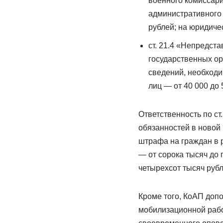
военного комиссари
административного 
рублей; на юридиче
ст. 21.4 «Непредс
государственных о
сведений, необход
лиц — от 40 000 до 
Ответственность по с
обязанностей в новой
штрафа на граждан в р
— от сорока тысяч до 
четырехсот тысяч рубл
Кроме того, КоАП доп
мобилизационной рабо