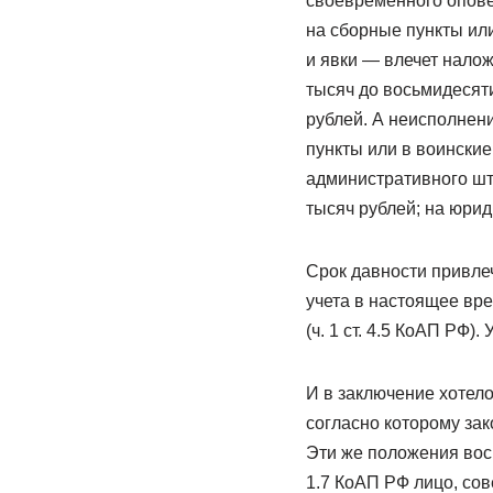
своевременного опове
на сборные пункты или
и явки — влечет нало
тысяч до восьмидесяти
рублей. А неисполнен
пункты или в воинские
административного шт
тысяч рублей; на юрид
Срок давности привле
учета в настоящее вр
(ч. 1 ст. 4.5 КоАП РФ)
И в заключение хотелос
согласно которому зак
Эти же положения вос
1.7 КоАП РФ лицо, со