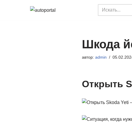
Перейти
к
содержимому
Шкода й
автор:
admin
05.02.202
Открыть S