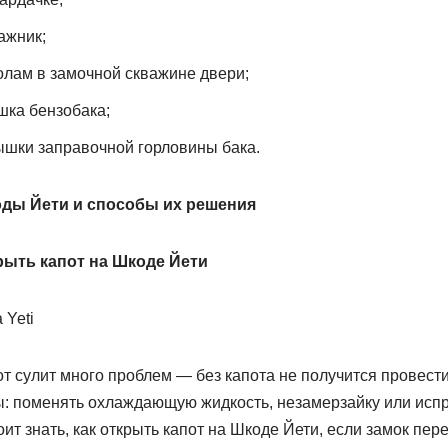
ажник;
лам в замочной скважине двери;
шка бензобака;
ышки заправочной горловины бака.
ды Йети и способы их решения
крыть капот на Шкоде Йети
т сулит много проблем — без капота не получится провести
 поменять охлаждающую жидкость, незамерзайку или испр
оит знать, как открыть капот на Шкоде Йети, если замок пер