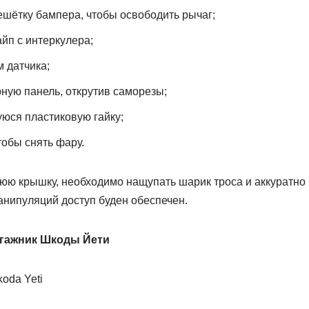
шётку бампера, чтобы освободить рычаг;
йп с интеркулера;
 датчика;
ную панель, открутив саморезы;
юся пластиковую гайку;
тобы снять фару.
ю крышку, необходимо нащупать шарик троса и аккуратно п
нипуляций доступ буден обеспечен.
агажник Шкоды Йети