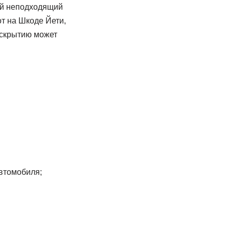
ый неподходящий
от на Шкоде Йети,
вскрытию может
втомобиля;