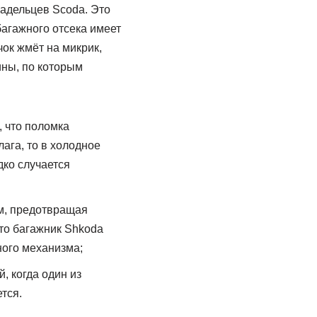
адельцев Scoda. Это
агажного отсека имеет
ок жмёт на микрик,
ины, по которым
, что поломка
лага, то в холодное
дко случается
м, предотвращая
 то багажник Shkoda
вного механизма;
, когда один из
тся.