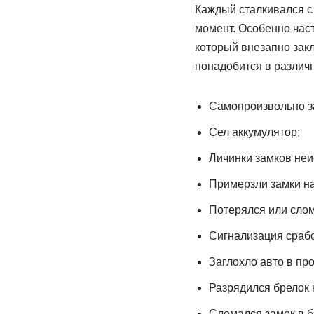
Каждый сталкивался с
момент. Особенно част
который внезапно зак
понадобится в различ
Самопроизвольно за
Сел аккумулятор;
Личинки замков неи
Примерзли замки на 
Потерялся или слом
Сигнализация срабо
Заглохло авто в пр
Разрядился брелок 
Сломался замок в б