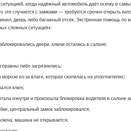
 ситуацией, когда надёжный автомобиль даёт осечку в сам
о это случается с замками — требуется срочно открыть кап
линил, дверь либо багажный отсек. Экстренная помощь по 
ных сложных ситуациях:
блокировались двери, ключи остались в салоне;
справны либо загрязнились;
морозе из-за влаги, которая скопилась на уплотнителях;
ался ключ;
тала изнутри и произошла блокировка водителя в салоне а
обке, центральный замок заблокировался;
ключа, машина не открывается;
ардачке;