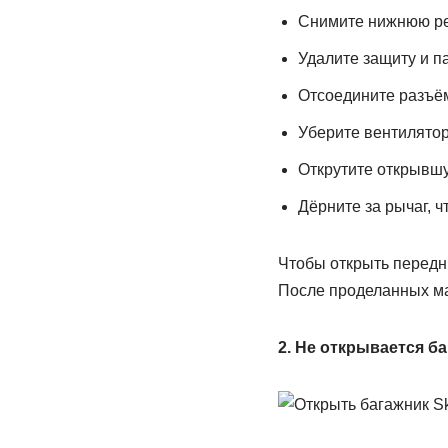
Снимите нижнюю ре
Удалите защиту и па
Отсоедините разъём
Уберите вентилятор
Открутите открывшу
Дёрните за рычаг, ч
Чтобы открыть передню
После проделанных ма
2. Не открывается б