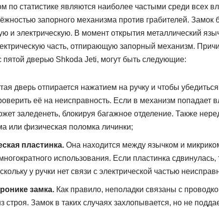
м по статистике являются наиболее частыми среди всех вл
дёжностью запорного механизма против грабителей. Замок б
ую и электрическую. В момент открытия металлический языч
лектрическую часть, отпирающую запорный механизм. Прич
 пятой дверью Shkoda Jeti, могут быть следующие:
ая дверь отпирается нажатием на ручку и чтобы убедиться
проверить её на неисправность. Если в механизм попадает в
ожет заледенеть, блокируя багажное отделение. Также нере
а или физическая поломка личинки;
ская пластинка.
Она находится между язычком и микрико
 многократного использования. Если пластинка сдвинулась,
поскольку у ручки нет связи с электрической частью неиспра
ронике замка.
Как правило, неполадки связаны с проводкой
 строя. Замок в таких случаях захлопывается, но не поддае