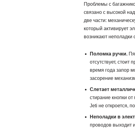
Проблемы с багажнико
связано с высокой на
две части: механическ
который активирует э
возникают неполадки с
Поломка ручки.
Пят
отсутствует, стоит 
время года запор м
засорение механизм
Слетает металличе
стирание кнопки от
Jeti не откроется, 
Неполадки в элект
проводов выходит из