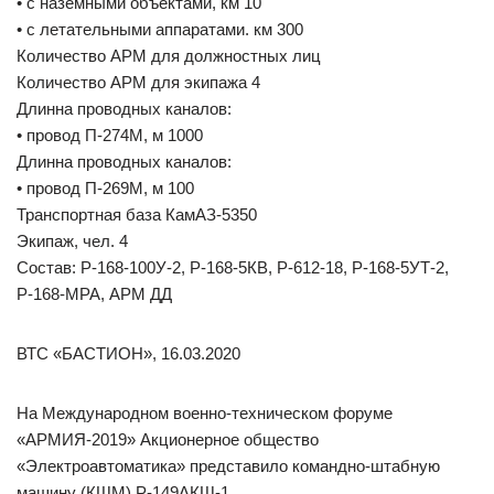
• с наземными объектами, км 10
• с летательными аппаратами. км 300
Количество АРМ для должностных лиц
Количество АРМ для экипажа 4
Длинна проводных каналов:
• провод П-274М, м 1000
Длинна проводных каналов:
• провод П-269М, м 100
Транспортная база КамАЗ-5350
Экипаж, чел. 4
Состав: Р-168-100У-2, Р-168-5КВ, Р-612-18, Р-168-5УТ-2,
Р-168-МРА, АРМ ДД
ВТС «БАСТИОН», 16.03.2020
На Международном военно-техническом форуме
«АРМИЯ-2019» Акционерное общество
«Электроавтоматика» представило командно-штабную
машину (КШМ) Р-149АКШ-1.