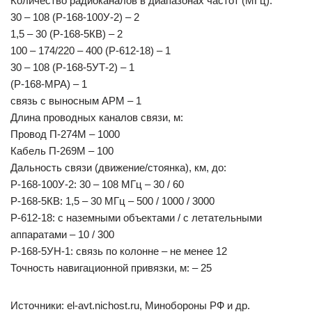
Количество радиоканалов в диапазонах частот (МГц):
30 – 108 (Р-168-100У-2) – 2
1,5 – 30 (Р-168-5КВ) – 2
100 – 174/220 – 400 (Р-612-18) – 1
30 – 108 (Р-168-5УТ-2) – 1
(Р-168-МРА) – 1
связь с выносным АРМ – 1
Длина проводных каналов связи, м:
Провод П-274М – 1000
Кабель П-269М – 100
Дальность связи (движение/стоянка), км, до:
Р-168-100У-2: 30 – 108 МГц – 30 / 60
Р-168-5КВ: 1,5 – 30 МГц – 500 / 1000 / 3000
Р-612-18: с наземными объектами / с летательными
аппаратами – 10 / 300
Р-168-5УН-1: связь по колонне – не менее 12
Точность навигационной привязки, м: – 25
Источники: el-avt.nichost.ru, Минобороны РФ и др.