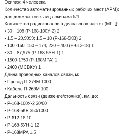
Экипаж: 4 человека
Количество автоматизированных рабочих мест (АРМ):
для должностных лиц / экипажа 5/4
Количество радиоканалов в диапазонах частот (МГЦ):
• 30 – 108 (Р-168-100У-2) 2
• 1,5 – 29,9999; 1,5 – 10 (P-168-5KB) 2
• 100 -150; 150 – 174; 220 – 400 (Р-612-18) 1
• 30 – 87,975 (Р-168-5УН-1) 1
• 1500-1750 (P-168MPA) 1
• 2400 (МСВКУ) 1
Длина проводных каналов связи, м:
• Провод П-274М 1000
• Кабель П-269М 100
Дальность связи (движение/стоянка), км, до:
• Р-168-100У-2 30/60
• Р-168-5КВ 350/1000
• Р-612-18 10
• Р-168-5УН-1 12
• Р-168МРА 1.5