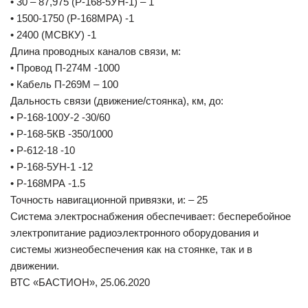
• 30 – 87,975 (Р-168-5УН-1) – 1
• 1500-1750 (P-168MPA) -1
• 2400 (МСВКУ) -1
Длина проводных каналов связи, м:
• Провод П-274М -1000
• Кабель П-269М – 100
Дальность связи (движение/стоянка), км, до:
• Р-168-100У-2 -30/60
• Р-168-5КВ -350/1000
• Р-612-18 -10
• Р-168-5УН-1 -12
• Р-168МРА -1.5
Точность навигационной привязки, и: – 25
Система электроснабжения обеспечивает: бесперебойное
электропитание радиоэлектронного оборудования и
системы жизнеобеспечения как на стоянке, так и в
движении.
ВТС «БАСТИОН», 25.06.2020