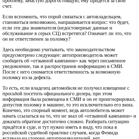
проблему, зачастую дорогостоящую, ему придется за свой
счет.
Если вспомнить, что порой связаться с автовладельцем,
становиться невозможно, напрашивается вопрос: что будет,
если эти два знаменателя (недостоверные данные и
обслуживание в серых СЦ) встретятся? Означает ли это, что
он не ответственен за поломку?
Здесь необходимо учитывать, что законодательством
предусмотрено следующее: автопроизводитель может
сообщить об «отзывной кампании» как через письменное
уведомление, так и распространив информацию в СМИ.
После с него снимается ответственность за возможную
поломку из-за дефекта.
То есть, если владелец автомобиля не получил извещение с
просьбой посетить официального дилера, при этом
информация была размещена в СМИ и он ее проигнорировал,
допустив поломку в машине, то это исключительно его вина.
Конечно, это спорный момент, ведь автолюбитель может
начать ссылаться на то, что не знал об «отзывной кампании» и
доказать обратное достаточно сложно. Разбирать ситуацию
придётся в суде, и тут нужно иметь в виду, что пока в
российской судебной практике случаев, когда Фемида
вставала на сторону автопроизводителей, нет.