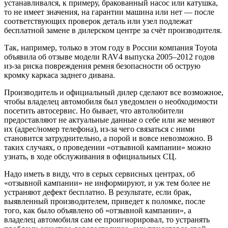
устанавливался, к примеру, бракованный насос или катушка,
то не имеет значения, на гарантии машина или нет — после
соответствующих проверок деталь или узел подлежат
бесплатной замене в дилерском центре за счёт производителя.
Так, например, только в этом году в России компания Toyota
объявила об отзыве модели RAV4 выпуска 2005–2012 годов
из-за риска повреждения ремня безопасности об острую
кромку каркаса заднего дивана.
Производитель и официальный дилер сделают все возможное,
чтобы владелец автомобиля был уведомлен о необходимости
посетить автосервис. Но бывает, что автолюбители
предоставляют не актуальные данные о себе или же меняют
их (адрес/номер телефона), из-за чего связаться с ними
становится затруднительно, а порой и вовсе невозможно. В
таких случаях, о проведении «отзывной кампании» можно
узнать, в ходе обслуживания в официальных СЦ.
Надо иметь в виду, что в серых сервисных центрах, об
«отзывной кампании» не информируют, и уж тем более не
устраняют дефект бесплатно. В результате, если брак,
выявленный производителем, приведет к поломке, после
того, как было объявлено об «отзывной кампании», а
владелец автомобиля сам ее проигнорировал, то устранять