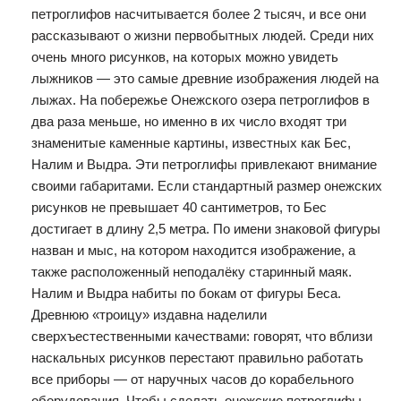
петроглифов насчитывается более 2 тысяч, и все они
рассказывают о жизни первобытных людей. Среди них
очень много рисунков, на которых можно увидеть
лыжников — это самые древние изображения людей на
лыжах. На побережье Онежского озера петроглифов в
два раза меньше, но именно в их число входят три
знаменитые каменные картины, известных как Бес,
Налим и Выдра. Эти петроглифы привлекают внимание
своими габаритами. Если стандартный размер онежских
рисунков не превышает 40 сантиметров, то Бес
достигает в длину 2,5 метра. По имени знаковой фигуры
назван и мыс, на котором находится изображение, а
также расположенный неподалёку старинный маяк.
Налим и Выдра набиты по бокам от фигуры Беса.
Древнюю «троицу» издавна наделили
сверхъестественными качествами: говорят, что вблизи
наскальных рисунков перестают правильно работать
все приборы — от наручных часов до корабельного
оборудования. Чтобы сделать онежские петроглифы