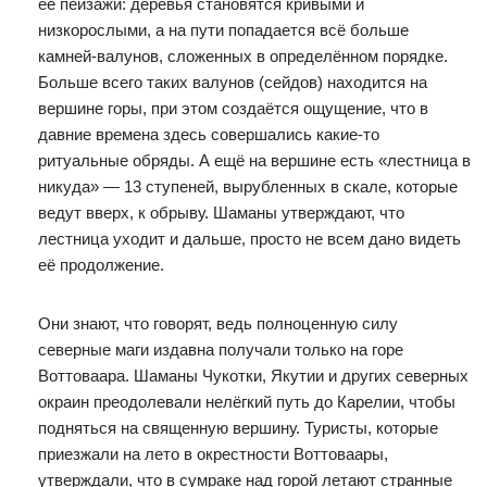
её пейзажи: деревья становятся кривыми и
низкорослыми, а на пути попадается всё больше
камней-валунов, сложенных в определённом порядке.
Больше всего таких валунов (сейдов) находится на
вершине горы, при этом создаётся ощущение, что в
давние времена здесь совершались какие-то
ритуальные обряды. А ещё на вершине есть «лестница в
никуда» — 13 ступеней, вырубленных в скале, которые
ведут вверх, к обрыву. Шаманы утверждают, что
лестница уходит и дальше, просто не всем дано видеть
её продолжение.
Они знают, что говорят, ведь полноценную силу
северные маги издавна получали только на горе
Воттоваара. Шаманы Чукотки, Якутии и других северных
окраин преодолевали нелёгкий путь до Карелии, чтобы
подняться на священную вершину. Туристы, которые
приезжали на лето в окрестности Воттоваары,
утверждали, что в сумраке над горой летают странные