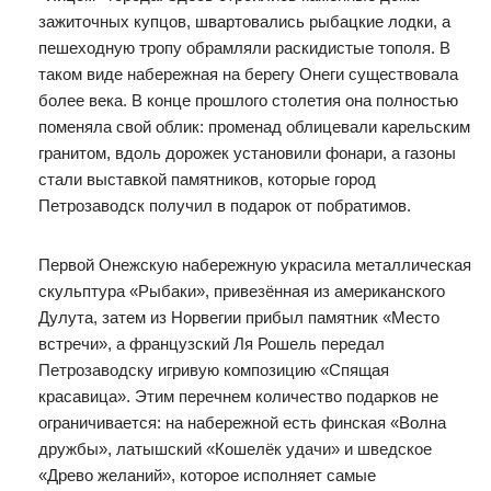
зажиточных купцов, швартовались рыбацкие лодки, а
пешеходную тропу обрамляли раскидистые тополя. В
таком виде набережная на берегу Онеги существовала
более века. В конце прошлого столетия она полностью
поменяла свой облик: променад облицевали карельским
гранитом, вдоль дорожек установили фонари, а газоны
стали выставкой памятников, которые город
Петрозаводск получил в подарок от побратимов.
Первой Онежскую набережную украсила металлическая
скульптура «Рыбаки», привезённая из американского
Дулута, затем из Норвегии прибыл памятник «Место
встречи», а французский Ля Рошель передал
Петрозаводску игривую композицию «Спящая
красавица». Этим перечнем количество подарков не
ограничивается: на набережной есть финская «Волна
дружбы», латышский «Кошелёк удачи» и шведское
«Древо желаний», которое исполняет самые