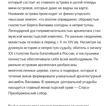
который состоит из главного острова и целой плеяды
мини-островов, которые даже не видны на карте.
Название острова происходит от финно-угорского
«высокая земля», что вполне оправданно: обрывистые
скалистые берега Валаама холодны и неприступны.
Легендарной достопримечательностью архипелага стал
мужской монастырский комплекс. По разным сведениям,
монастырь основан в период с X по XIV вв. Несмотря на
длинную историю и непростую судьбу, обитель к началу
XX столетия была богатейшей в России, и послушники
полностью обеспечивали себя всем необходимым. По
разным островам архипелага разбросаны
многочисленные церкви, скиты и подворья, которые в
течение веков формировали уникальный архитектурный
ансамбль Валаама. В границах центральной усадьбы
находится главный монастырский храм — Спасо-
Преображенский собор.
Ещё в давние века монахи построили на главном