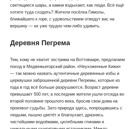
светящиеся шары, а камни вздыхают, как люди. Всё ещё
хотите туда сходить? Жители посёлка Гимолы,
ближайшего к горе, с удовольствием отведут вас на
вершину — их уже трудно чем-либо удивить.
Деревня Пегрема
Тем, кому не хватит экстрима на Воттовааре, предлагаем
поход в Медвежьегорский район. «Неухоженные Кижи»
— так можно назвать аутентичные деревянные избы и
церквушки заброшенной деревни Пегремы, которые из
года в год всё больше разрушаются. Возраст деревни
превышает 500 лет, а последние жители ушли отсюда во
второй половине прошлого века, бросив свои дома на
произвол судьбы. Зато природа здесь, попрощавшись с
людьми, пышно цветёт и благоухает, дразнясь
чистейшими водоёмами, целебными глинами и
уникальными шунгитовыми источниками. Между