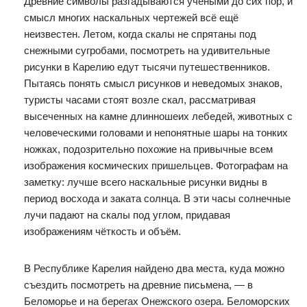
Древние символы разгадываются учёными до сих пор, и
смысл многих наскальных чертежей всё ещё
неизвестен. Летом, когда скалы не спрятаны под
снежными сугробами, посмотреть на удивительные
рисунки в Карелию едут тысячи путешественников.
Пытаясь понять смысл рисунков и неведомых знаков,
туристы часами стоят возле скал, рассматривая
высеченных на камне длинношеих лебедей, животных с
человеческими головами и непонятные шары на тонких
ножках, подозрительно похожие на привычные всем
изображения космических пришельцев. Фотографам на
заметку: лучше всего наскальные рисунки видны в
период восхода и заката солнца. В эти часы солнечные
лучи падают на скалы под углом, придавая
изображениям чёткость и объём.
В Республике Карелия найдено два места, куда можно
съездить посмотреть на древние письмена, — в
Беломорье и на берегах Онежского озера. Беломорских