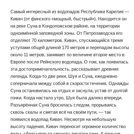
Самый интересный из водопадов Республики Карелия —
Кивач (от финского «мощный, быстрый»). Находится он
на реке Суна в Кондопожском районе, на территории
одноимённой заповедной зоны. От Петрозаводска его
отделяют 70 километров. Кивач, спускающийся тремя
уступами общей длиной 170 метров и перепадом высоты
около 11 метров, занимает по величине второе место в
Европе после Рейнского водопада. О том, как появилась
эта достопримечательность, рассказывает древняя
легенда. Когда-то две реки, Шуя и Суна, ежедневно
соперничали между собой в скорости течения. Однажды
Суна остановилась на отдых и заснула, устав от долгой
гонки. Когда настало утро, Шуя была далеко впереди.
Разъярённая Суна бросилась следом, прорываясь
сквозь скалы и сметая всё на своём пути, — так
появился водопад Кивач. Несмотря на небольшую
высоту падения, Кивач переносит огромное количество
воды, сбрасывая за секунду десятки тонн. А раньше