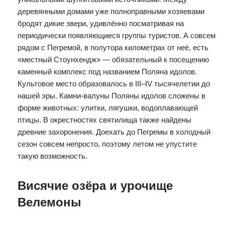
деревянными домами уже полноправными хозяевами
бродят дикие звери, удивлённо посматривая на
периодически появляющиеся группы туристов. А совсем
рядом с Пегремой, в полутора километрах от неё, есть
«местный Стоунхендж» — обязательный к посещению
каменный комплекс под названием Поляна идолов.
Культовое место образовалось в III–IV тысячелетии до
нашей эры. Камни-валуны Поляны идолов сложены в
форме животных: улитки, лягушки, водоплавающей
птицы. В окрестностях святилища также найдены
древние захоронения. Доехать до Пегремы в холодный
сезон совсем непросто, поэтому летом не упустите
такую возможность.
Висячие озёра и урочище
Велемоны