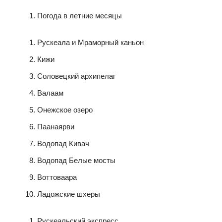
Погода в летние месяцы
Рускеала и Мраморный каньон
Кижи
Соловецкий архипелаг
Валаам
Онежское озеро
Паанаярви
Водопад Кивач
Водопад Белые мосты
Воттоваара
Ладожские шхеры
Рускеальский экспресс