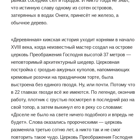
рынках соседних сёл и городов. И никто тогда не знал,
что истинную славу одному из сотен островов,
затерянных в водах Онеги, принесёт не железо, а
обычное дерево.
«Деревянная» кижская история уходит корнями в начало
XVIII века, когда неизвестный мастер создал на острове
церковь Преображения Господня высотой 37 метров —
неповторимый архитектурный шедевр. Церковная
постройка с гроздью ажурных куполов, напоминающих
кремовые розочки на праздничном торте, была
выстроена без единого гвоздя. Ну, или почти. Потому что
в 22 главках гвозди всё же имеются. По легенде, окончив
работу, плотник с грустью посмотрел в последний раз на
свой топор, а затем выкинул его в реку со словами:
«Доселе не было на свете ничего подобного и впредь не
будет». Слова оказались пророческими — церковь
разменяла третью сотню лет, а никто так и не смог
повторить такое чудо. Церковь Преображения Господня