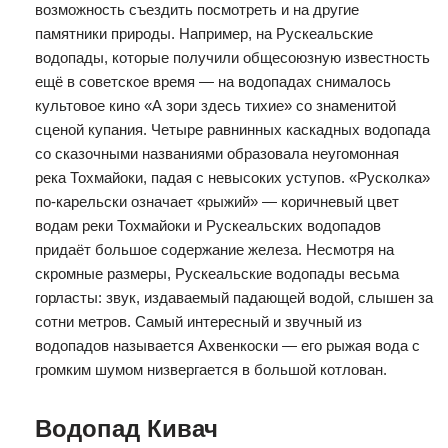
возможность съездить посмотреть и на другие
памятники природы. Например, на Рускеальские
водопады, которые получили общесоюзную известность
ещё в советское время — на водопадах снималось
культовое кино «А зори здесь тихие» со знаменитой
сценой купания. Четыре равнинных каскадных водопада
со сказочными названиями образовала неугомонная
река Тохмайоки, падая с невысоких уступов. «Русколка»
по-карельски означает «рыжий» — коричневый цвет
водам реки Тохмайоки и Рускеальских водопадов
придаёт большое содержание железа. Несмотря на
скромные размеры, Рускеальские водопады весьма
горласты: звук, издаваемый падающей водой, слышен за
сотни метров. Самый интересный и звучный из
водопадов называется Ахвенкоски — его рыжая вода с
громким шумом низвергается в большой котлован.
Водопад Кивач