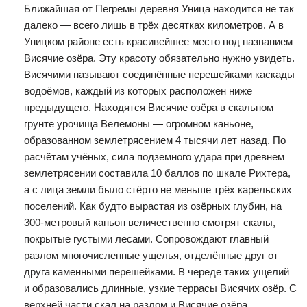
Ближайшая от Пегремы деревня Уница находится не так
далеко — всего лишь в трёх десятках километров. А в
Уницком районе есть красивейшее место под названием
Висячие озёра. Эту красоту обязательно нужно увидеть.
Висячими называют соединённые перешейками каскады
водоёмов, каждый из которых расположен ниже
предыдущего. Находятся Висячие озёра в скальном
грунте урочища Велемоны — огромном каньоне,
образованном землетрясением 4 тысячи лет назад. По
расчётам учёных, сила подземного удара при древнем
землетрясении составила 10 баллов по шкале Рихтера,
а с лица земли было стёрто не меньше трёх карельских
поселений. Как будто вырастая из озёрных глубин, на
300-метровый каньон величественно смотрят скалы,
покрытые густыми лесами. Сопровождают главный
разлом многочисленные ущелья, отделённые друг от
друга каменными перешейками. В череде таких ущелий
и образовались длинные, узкие террасы Висячих озёр. С
верхней части скал на разлом и Висячие озёра