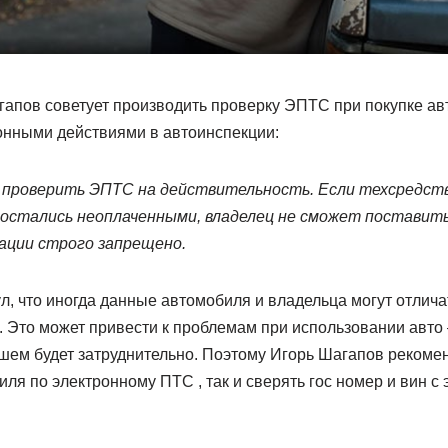
гапов советует производить проверку ЭПТС при покупке ав
онными действиями в автоинспекции:
проверить ЭПТС
на действительность. Если техсредств
 остались неоплаченными, владелец не сможет поставить
ации строго запрещено.
л, что иногда данные автомобиля и владельца могут отлич
. Это может привести к проблемам при использовании авто
шем будет затруднительно. Поэтому Игорь Шагапов рекомен
ля по электронному ПТС , так и сверять гос номер и вин с