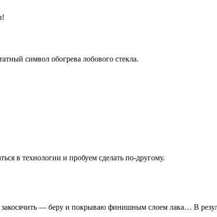
ы!
татный символ обогрева лобового стекла.
аться в технологии и пробуем сделать по-другому.
, да закосячить — беру и покрываю финишным слоем лака… В резу