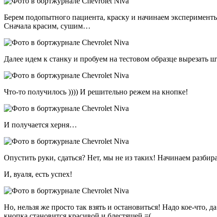
Берем подопытного пациента, краску и начинаем эксперимент
Сначала красим, сушим…
Далее идем к станку и пробуем на тестовом образце вырезать ш
Что-то получилось )))) И решительно режем на кнопке!
И получается херня…
Опустить руки, сдаться? Нет, мы не из таких! Начинаем разбир
И, вуаля, есть успех!
Но, нельзя же просто так взять и остановиться! Надо кое-что
кнопка становится красивой и блестящей =(