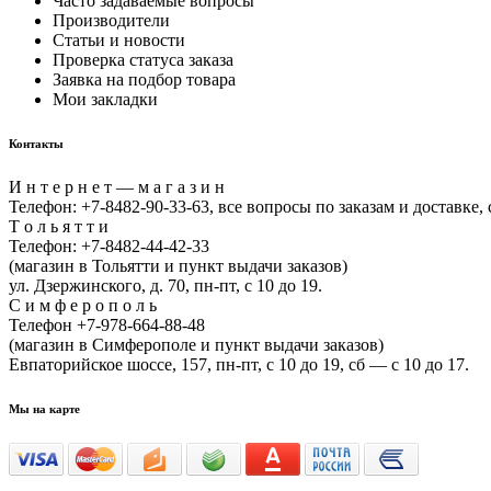
Часто задаваемые вопросы
Производители
Статьи и новости
Проверка статуса заказа
Заявка на подбор товара
Мои закладки
Контакты
И н т е р н е т — м а г а з и н
Телефон: +7-8482-90-33-63, все вопросы по заказам и доставке, с
Т о л ь я т т и
Телефон: +7-8482-44-42-33
(магазин в Тольятти и пункт выдачи заказов)
ул. Дзержинского, д. 70, пн-пт, с 10 до 19.
С и м ф е р о п о л ь
Телефон +7-978-664-88-48
(магазин в Симферополе и пункт выдачи заказов)
Евпаторийское шоссе, 157, пн-пт, с 10 до 19, сб — с 10 до 17.
Мы на карте