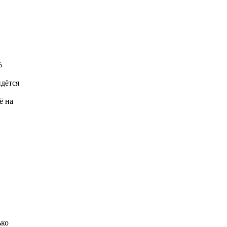
%
идётся
ё на
ько