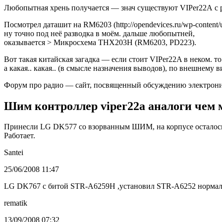
Любопытная хрень получается — знач существуют VIPer22А с 
Посмотрел даташит на RM6203 (http://opendevices.ru/wp-content/
ну точно под неё разводка в моём. дальше любопытней,
оказывается > Микросхема THX203H (RM6203, PD223).
Вот такая китайская загадка — если стоит VIPer22A в неком. то
а какая.. какая.. (в смысле назначения выводов), по внешнему в
Форум про радио — сайт, посвященный обсуждению электрони
Шим контроллер viper22a аналоги чем 
Принесли LG DK577 со взорванным ШИМ, на корпусе осталось
Работает.
Santei
25/06/2008 11:47
LG DK767 с битой STR-A6259H ,установил STR-A6252 нормаль
rematik
13/09/2008 07:32