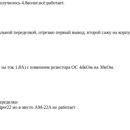
лучилось 4.8вольт.всё работает.
ьной переделкой, отрезаю первый вывод, второй сажу на корпу
( на ток 1,8А) с измением резистора ОС 44кОм на 30кОм.
переделки
per22 но в место AM-22A не работает .