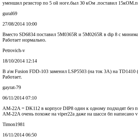
уменшил резистор по 5 ой ноге.был 30 кОм .поставил 15кОМ.по
gural69
27/08/2014 10:00
Вместо SD6834 поставил 5M0365R и 5M0265R в dip 8 с минимал
Работает нормально.
Petrovich-v
18/10/2014 12:14
В а\м Fusion FDD-103 заменил LSP5503 (на ток 3А) на TD1410 
Работает.
gayrat-79
06/11/2014 07:10
AM-22A = DK112 в корпусе DIP8 один к одному подходят без 
AM-22A очень похоже на viper22a даже на шасси бп написано vi
Timon1981
16/11/2014 06:50