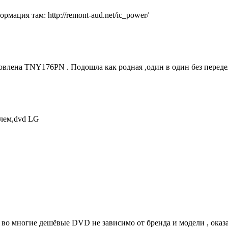
ация там: http://remont-aud.net/ic_power/
лена TNY176PN . Подошла как родная ,один в один без переде
блем,dvd LG
т во многие дешёвые DVD не зависимо от бренда и модели , оказ