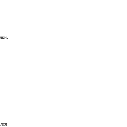
лки.
ался