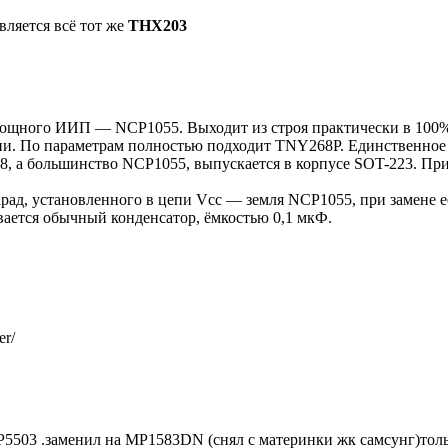
ляется всё тот же
THX203
ломощного ИИП — NCP1055. Выходит из строя практически в 100
мени. По параметрам полностью подходит TNY268P. Единственное
P-8, а большинство NCP1055, выпускается в корпусе SOT-223. Пр
арад, установленного в цепи Vcc — земля NCP1055, при замене е
вается обычный конденсатор, ёмкостью 0,1 мкФ.
er/
03 .заменил на MP1583DN (снял с материнки жк самсунг)тол