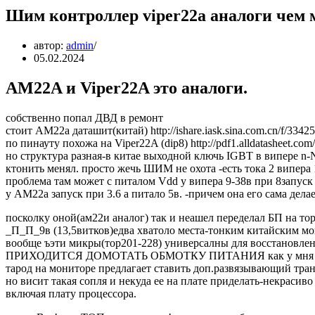
Шим контроллер viper22a аналоги чем 
автор:
admin
05.02.2024
AM22A и Viper22A это аналоги.
собственно попал ДВД в ремонт
стоит АМ22а даташит(китай) http://ishare.iask.sina.com.cn/f/3342
по пинауту похожа на Viper22A (dip8) http://pdf1.alldatashee
но структура разная-в китае выходной ключь IGBT в випере n
ктонить менял. просто жечь ШИМ не охота -есть тока 2 випера 
проблема там может с питалом Vdd у випера 9-38в при 8запуск
у АМ22а запуск при 3.6 а питало 5в. -причем она его сама дела
посколку оной(ам22и аналог) так и неашел переделал БП на то
_П_П_9в (13,5витков)едва хватоло места-тонким китайским 
вообще ъэти микры(тор201-228) универсалны для восстановл
ПРИХОДИТСЯ ДОМОТАТЬ ОБМОТКУ ПИТАНИЯ как у мня
тарод на мониторе предлагает ставить доп.развязывающий тран
но висит такая сопля и некуда ее на плате приделать-некраси
включая плату процессора.