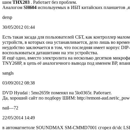
шим
THX203
. Работает без проблем.
Аналогом
SH604
используемых в ИБП китайских планшетов ,яв
dersp
30/05/2012 01:44
Есть такая засада для пользователей СБТ, как контроллер ма
устройств, в которых она устанавливается, дело лишь во вре
неудобство заключается в том, что последняя имеет корпус DI
воспользоваться даташитами на эти устройства.
И ещё одно, вместо электролита на несколько десятков микроф
TNY268P, в цепь её аналогичного вывода под именем BP, впаи
sangls
03/09/2012 08:38
DVD Hyudai : 5mo2659r поменял на 5lo0365r. Работает.
Да, хороший сайт по подбору ШИМ: http://remont-aud.net/ic_pow
nail—72
22/05/2014 14:49
в автомагнетоле SOUNDMAX SM-CMMD7001 сгорел dc\dc LSP55