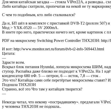
Для меня китайская загадка — стояла VIPer22A, а разводка.. 
Либо китайцы схитрили, пропечатав на некой не ту маркировку
С чем то подобным, кто либо сталкивался?
Да и, БП шёл в комплекте с приставкой DVB-T2 (ролсен 507) и п
Мод > YXK-0520 — 5V 2000mA.
В инете про него, практически ничего нет, кроме картинок с пл
PDF на микросхему Switching Power Controller THX203H: http://
И вот: http://www.monitor.net.ru/forum/dvb-t2-info-569443.html
Цитата:
—
Здрасте всем.
Вскрыл блок питания Hyundai, лопнула микросхема ШИМ, надпи
ступор. Распайка даже близко не подходит к VIPer22a. На 1 и
конденсатор 680 пФ. 5 — оптрон, 6 — исток, 7,8 — сток .
Это что? Китайцы сами себе перетёртые микросхемы ставят? Ил
Подошла THX203H
Странно, всё это Что там у китайцев творится?
—
Некогда читал, что некому «пострадавшему». предлагали VIPe
у человека THX203H не подошла..