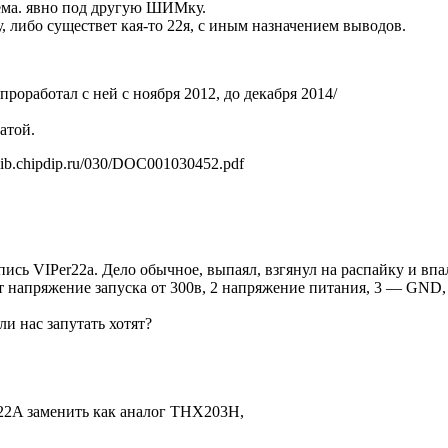
схема. явно под другую ШИМку.
, либо существет кая-то 22я, с иным назначением выводов.
роработал с ней с ноября 2012, до декабря 2014/
атой.
lib.chipdip.ru/030/DOC001030452.pdf
сь VIPer22a. Дело обычное, выпаял, взгянул на распайку и впа
дёт напряжение запуска от 300в, 2 напряжение питания, 3 — GND
и нас запутать хотят?
r22A заменить как аналог THX203H,