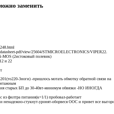
можно заменить
5248.html
t.com/datasheet-pdf/view/25604/STMICROELECTRONICS/VIPER22.
-N-MOS (2истоковый полевик)
12 и 22
ет
р201(то220-3ноги) -пришлось мотать обмотку обратной связи на
монтажным
ения старых БП до 30-40вт-минимум обвязки -НО ИНОГДА
с из филтра питания(к=1/1) пробовал-работает
во и ненадежно-стукнут-уронят-оборвеся ООС и привет все выгор