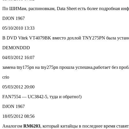
По ШИМам, распиновкам, Data Sheet есть более подробная информ
DJON 1967
05/10/2010 13:33
В DVD Vitek VT4079BK вместо дохлой TNY275PN была установ
DEMONDDD
04/03/2012 16:07
замена tny175pn на tny275pn прошла успешна,работает без про
crio
05/03/2012 20:00
FAN7554 — UC3842-5, туда и обратно!)
DJON 1967
18/05/2012 08:56
Аналогом
RM6203
, который китайцы в последнее время ставя