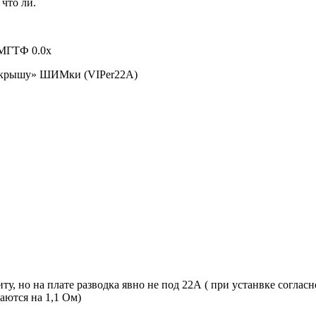
 что ли.
 МГТФ 0.0x
о «крышу» ШИМки (VIPer22A)
у, но на плате разводка явно не под 22А ( при устанвке согласн
ваются на 1,1 Ом)