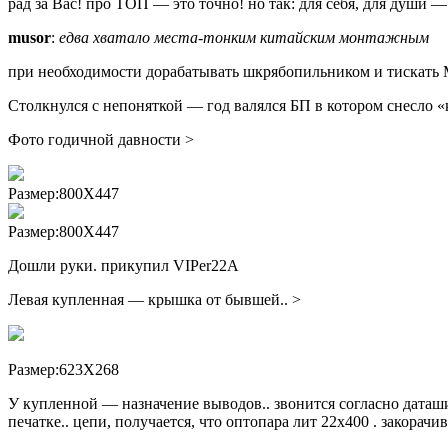
рад за Вас! про ТОП — это точно! но так: для себя, для души —
musor
:
едва хватало места-тонким китайским монтажным
при необходимости дорабатывать шкрябопильником и тискать
Столкнулся с непоняткой — год валялся БП в котором снесл
Фото годичной давности >
Размер:800X447
Размер:800X447
Дошли руки. прикупил VIPer22A
Левая купленная — крышка от бывшей.. >
Размер:623X268
У купленной — назначение выводов.. звонится согласно даташит
печатке.. цепи, получается, что оптопара лит 22х400 . закорачи