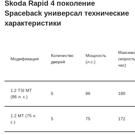
Skoda Rapid 4 поколение
Spaceback универсал технические
характеристики
Максим
Количество
Мощность
Модификация
скорость
дверей
(л.с.)
час)
1.2 TSI MT
5
86
180
(86 л. с.)
1.2 МТ (75 л.
5
75
172
с.)