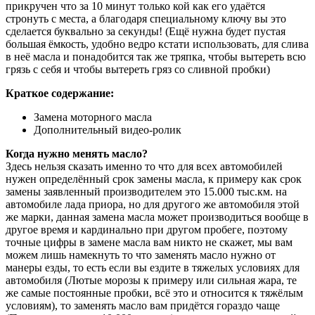
прикручен что за 10 минут только кой как его удаётся
стронуть с места, а благодаря специальному ключу вы это
сделается буквально за секунды! (Ещё нужна будет пустая
большая ёмкость, удобно ведро кстати использовать, для слива
в неё масла и понадобится так же тряпка, чтобы вытереть всю
грязь с себя и чтобы вытереть гряз со сливной пробки)
Краткое содержание:
Замена моторного масла
Дополнительный видео-ролик
Когда нужно менять масло?
Здесь нельзя сказать именно то что для всех автомобилей
нужен определённый срок замены масла, к примеру как срок
замены заявленный производителем это 15.000 тыс.км. на
автомобиле лада приора, но для другого же автомобиля этой
же марки, данная замена масла может производиться вообще в
другое время и кардинально при другом пробеге, поэтому
точные цифры в замене масла вам никто не скажет, мы вам
можем лишь намекнуть то что заменять масло нужно от
манеры езды, то есть если вы ездите в тяжелых условиях для
автомобиля (Лютые морозы к примеру или сильная жара, те
же самые постоянные пробки, всё это и относится к тяжёлым
условиям), то заменять масло вам придётся гораздо чаще