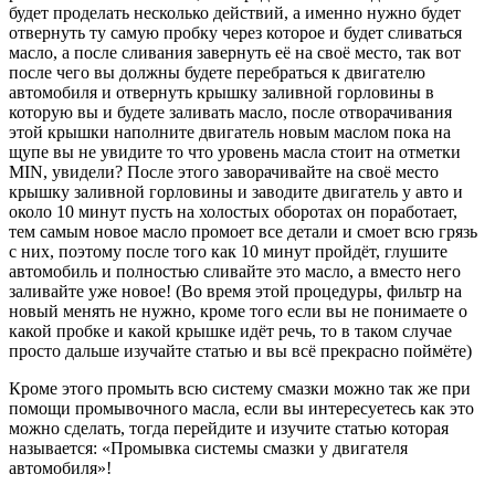
будет проделать несколько действий, а именно нужно будет
отвернуть ту самую пробку через которое и будет сливаться
масло, а после сливания завернуть её на своё место, так вот
после чего вы должны будете перебраться к двигателю
автомобиля и отвернуть крышку заливной горловины в
которую вы и будете заливать масло, после отворачивания
этой крышки наполните двигатель новым маслом пока на
щупе вы не увидите то что уровень масла стоит на отметки
MIN, увидели? После этого заворачивайте на своё место
крышку заливной горловины и заводите двигатель у авто и
около 10 минут пусть на холостых оборотах он поработает,
тем самым новое масло промоет все детали и смоет всю грязь
с них, поэтому после того как 10 минут пройдёт, глушите
автомобиль и полностью сливайте это масло, а вместо него
заливайте уже новое! (Во время этой процедуры, фильтр на
новый менять не нужно, кроме того если вы не понимаете о
какой пробке и какой крышке идёт речь, то в таком случае
просто дальше изучайте статью и вы всё прекрасно поймёте)
Кроме этого промыть всю систему смазки можно так же при
помощи промывочного масла, если вы интересуетесь как это
можно сделать, тогда перейдите и изучите статью которая
называется: «Промывка системы смазки у двигателя
автомобиля»!