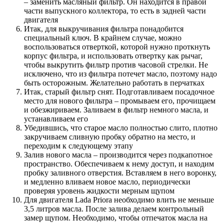
– заменить масляный фильтр. Он находится в правой
части выпускного коллектора, то есть в задней части
двигателя
Итак, для выкручивания фильтра понадобится
специальный ключ. В крайнем случае, можно
воспользоваться отверткой, которой нужно проткнуть
корпус фильтра, и использовать отвертку как рычаг,
чтобы выкрутить фильтр против часовой стрелки. Не
исключено, что из фильтра потечет масло, поэтому надо
быть осторожным. Желательно работать в перчатках
Итак, старый фильтр снят. Подготавливаем посадочное
место для нового фильтра – промываем его, прочищаем
и обезжириваем. Заливаем в фильтр немного масла, и
устанавливаем его
Убедившись, что старое масло полностью слито, плотно
закручиваем сливную пробку обратно на место, и
переходим к следующему этапу
Залив нового масла – производится через подкапотное
пространство. Обеспечиваем к нему доступ, и находим
пробку заливного отверстия. Вставляем в него воронку,
и медленно вливаем новое масло, периодически
проверяя уровень жидкости мерным щупом
Для двигателя Lada Priora необходимо влить не меньше
3,5 литров масла. После залива делаем контрольный
замер щупом. Необходимо, чтобы отпечаток масла на