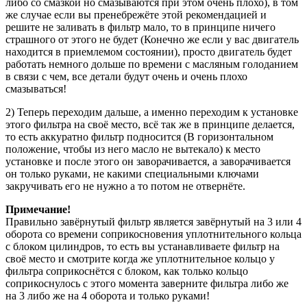
либо со смазкой но смазываются при этом очень плохо), в том
же случае если вы пренебрежёте этой рекомендацией и
решите не заливать в фильтр мало, то в принципе ничего
страшного от этого не будет (Конечно же если у вас двигатель
находится в приемлемом состоянии), просто двигатель будет
работать немного дольше по времени с масляным голоданием
в связи с чем, все детали будут очень и очень плохо
смазываться!
2) Теперь переходим дальше, а именно переходим к установке
этого фильтра на своё место, всё так же в принципе делается,
то есть аккуратно фильтр подносится (В горизонтальном
положение, чтобы из него масло не вытекало) к место
установке и после этого он заворачивается, а заворачивается
он только руками, не какими специальными ключами
закручивать его не нужно а то потом не отвернёте.
Примечание!
Правильно завёрнутый фильтр является завёрнутый на 3 или 4
оборота со времени соприкосновения уплотнительного кольца
с блоком цилиндров, то есть вы устанавливаете фильтр на
своё место и смотрите когда же уплотнительное кольцо у
фильтра соприкоснётся с блоком, как только кольцо
соприкоснулось с этого момента заверните фильтра либо же
на 3 либо же на 4 оборота и только руками!