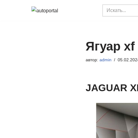
Перейти
к
содержимому
Ягуар xf
автор:
admin
05.02.202
JAGUAR X