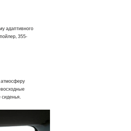
му адаптивного
пойлер, 355-
в атмосферу
евосходные
 сиденья.