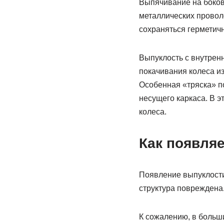
Выпячивание на боков
металлических проволо
сохраняться герметичн
Выпуклость с внутрен
покачивания колеса и
Особенная «тряска» п
несущего каркаса. В э
колеса.
Как появляе
Появление выпуклости 
структура повреждена
К сожалению, в больш