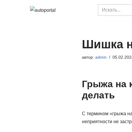
Перейти
к
содержимому
Шишка н
автор:
admin
05.02.202
Грыжа на к
делать
С термином «грыжа на
неприятности не заст