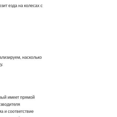
зит езда на колесах с
ализируем, насколько
у.
рый имеет прямой
изводителя
ма и соответствие