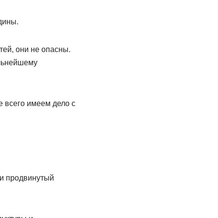
дины.
ей, они не опасны.
альнейшему
е всего имеем дело с
ки продвинутый