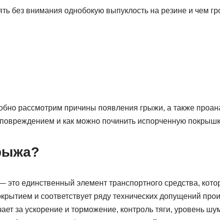
ть без внимания однобокую выпуклость на резине и чем гро
робно рассмотрим причины появления грыжи, а также проан
м повреждением и как можно починить испорченную покрышк
грыжа?
 это единственный элемент транспортного средства, кото
окрытием и соответствует ряду технических допущений про
ает за ускорение и торможение, контроль тяги, уровень шу