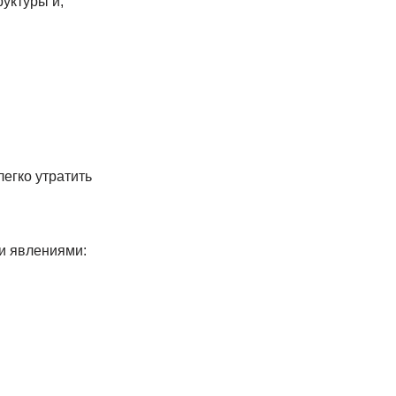
уктуры и,
легко утратить
и явлениями: