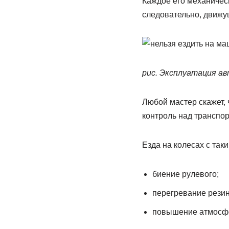
Каждое его механичес
следовательно, движу
рис. Эксплуатация а
Любой мастер скажет, 
контроль над транспо
Езда на колесах с та
биение рулевого;
перегревание рези
повышение атмосфе