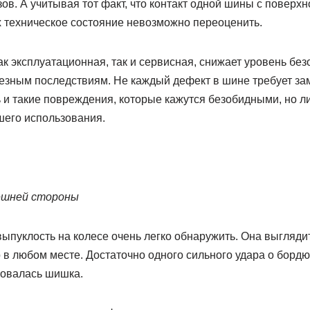
в. А учитывая тот факт, что контакт одной шины с поверх
х техническое состояние невозможно переоценить.
к эксплуатационная, так и сервисная, снижает уровень бе
ьезным последствиям. Не каждый дефект в шине требует з
ь и такие повреждения, которые кажутся безобидными, но 
его использования.
нешней стороны
ыпуклость на колесе очень легко обнаружить. Она выглядит
в любом месте. Достаточно одного сильного удара о бордюр
зовалась шишка.