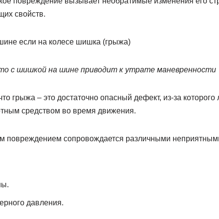
кое повреждение вызывает необратимые изменения его стр
щих свойств.
вто с шишкой на шине приводит к утрате маневренности
что грыжа – это достаточно опасный дефект, из-за которого 
ртным средством во время движения.
ким повреждением сопровождается различными неприятным
ны.
рного давления.