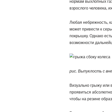
нормам выхлопных газо
взрослого человека, и
Любая небрежность, ка
может привести к сер
покрышку. Однако ест
возможности дальнейш
рис. Выпуклость с в
Визуально грыжу или в
проявиться абсолютно 
чтобы на резине обра