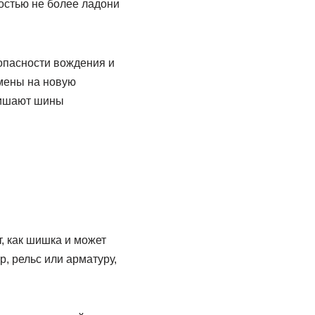
ностью не более ладони
зопасности вождения и
амены на новую
лишают шины
, как шишка и может
, рельс или арматуру,