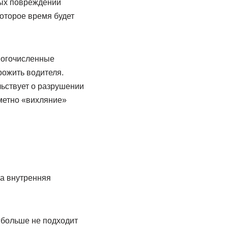
ных повреждений
которое время будет
многочисленные
рожить водителя.
льствует о разрушении
аметно «вихляние»
 а внутренняя
 больше не подходит