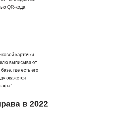
ью QR-кода.
т
иковой карточки
ителю выписывают
азе, где есть его
ду окажется
рафа”.
рава в 2022