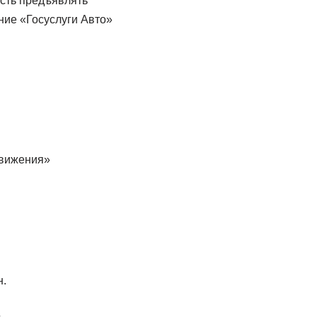
сть предъявлять
ие «Госуслуги Авто»
движения»
н.