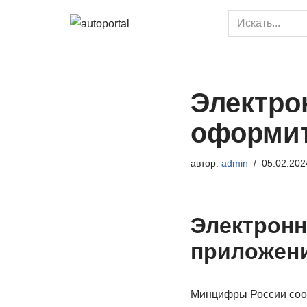
Перейти
к
содержимому
Электро
оформи
автор:
admin
05.02.202
Электронн
приложени
Минцифры России сооб