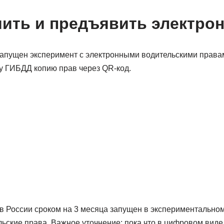
ить и предъявить электро
 запущен эксперимент с электронными водительскими права
у ГИБДД копию прав через QR-код.
и
а в России сроком на 3 месяца запущен в экспериментально
ьские права. Важное уточнение: пока что в цифровом виде