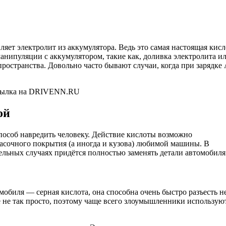
ет электролит из аккумулятора. Ведь это самая настоящая кисл
манипуляции с аккумулятором, такие как, доливка электролита и
пространства. Довольно часто бывают случаи, когда при зарядке
ссылка на DRIVENN.RU
ой
особ навредить человеку. Действие кислоты возможно
расочного покрытия (а иногда и кузова) любимой машины. В
ельных случаях придётся полностью заменять детали автомобиля
мобиля — серная кислота, она способна очень быстро разъесть н
её не так просто, поэтому чаще всего злоумышленники использую