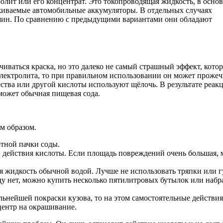
олит или его концентрат. Это токопроводящая жидкость, в основ
луживаемые автомобильные аккумуляторы. В отдельных случаях
ашин. По сравнению с предыдущими вариантами они обладают
иваться краска, но это далеко не самый страшный эффект, кото
лектролита, то при правильном использовании он может прожеч
ства или другой кислоты используют щёлочь. В результате реак
может обычная пищевая сода.
м образом.
ртной пачки соды.
 действия кислоты. Если площадь повреждений очень большая,
 жидкость обычной водой. Лучше не использовать тряпки или г
ду нет, можно купить несколько пятилитровых бутылок или набр
льнейшей покраски кузова, то на этом самостоятельные действия
центр на окрашивание.