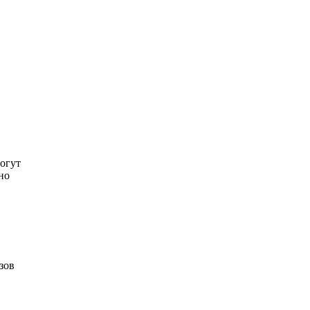
огут
но
зов