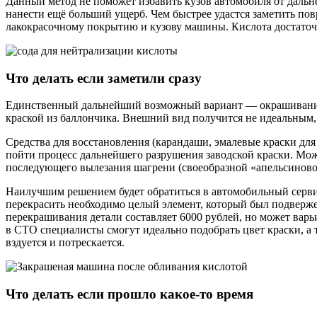
Данный метод не поможет избавить кузов автомобиля от дальн
нанести ещё больший ущерб. Чем быстрее удастся заметить пов
лакокрасочному покрытию и кузову машины. Кислота достаточно
Что делать если заметили сразу
Единственный дальнейший возможный вариант — окрашивание.
краской из баллончика. Внешний вид получится не идеальным, 
Средства для восстановления (карандаши, эмалевые краски для
пойти процесс дальнейшего разрушения заводской краски. Мож
последующего вылезания шагрени (своеобразной «апельсиновой
Наилучшим решением будет обратиться в автомобильный серви
перекрасить необходимо целый элемент, который был подверже
перекрашивания детали составляет 6000 рублей, но может варь
в СТО специалисты смогут идеально подобрать цвет краски, а
вздуется и потрескается.
Что делать если прошло какое-то время