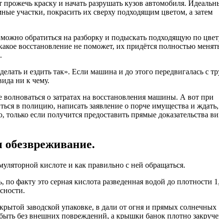
т прожечь краску и начать разрушать кузов автомобиля. Идеаль
ные участки, покрасить их сверху подходящим цветом, а затем
да можно обратиться на разборку и подыскать подходящую по цвет
икакое восстановление не поможет, их придётся полностью менят
.
лать и ездить так». Если машина и до этого передвигалась с тр
ида ни к чему.
волноваться о затратах на восстановления машины. А вот при
ься в полицию, написать заявление о порче имущества и ждать,
, только если получится предоставить прямые доказательства в
и обезвреживание.
муляторной кислоте и как правильно с ней обращаться.
, по факту это серная кислота разведенная водой до плотности 1
сности.
акрытой заводской упаковке, в дали от огня и прямых солнечных
н быть без внешних повреждений, а крышки банок плотно закруч