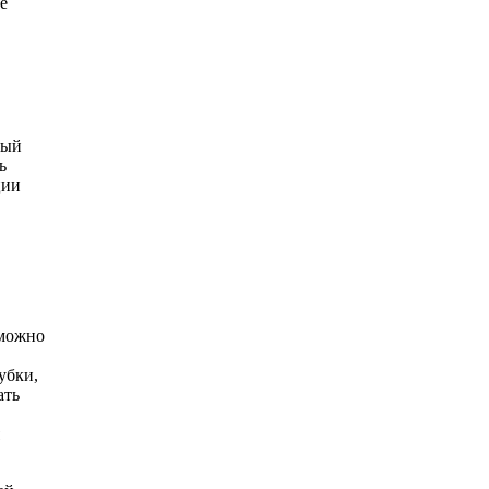
е
рый
ь
ции
 можно
убки,
ать