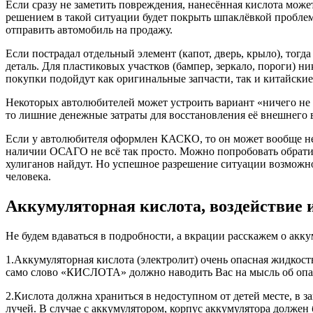
Если сразу не заметить повреждения, нанесённая кислота може
решением в такой ситуации будет покрыть шпаклёвкой проблем
отправить автомобиль на продажу.
Если пострадал отдельный элемент (капот, дверь, крыло), тог
деталь. Для пластиковых участков (бампер, зеркало, пороги) н
покупки подойдут как оригинальные запчасти, так и китайские
Некоторых автолюбителей может устроить вариант «ничего не де
то лишние денежные затраты для восстановления её внешнего в
Если у автолюбителя оформлен КАСКО, то он может вообще не 
наличии ОСАГО не всё так просто. Можно попробовать обратит
хулиганов найдут. Но успешное разрешение ситуации возможно
человека.
Аккумуляторная кислота, воздействие 
Не будем вдаваться в подробности, а вкрации расскажем о акку
1.Аккумуляторная кислота (электролит) очень опасная жидкость
само слово «КИСЛОТА» должно наводить Вас на мысль об опа
2.Кислота должна храниться в недоступном от детей месте, в з
лучей. В случае с аккумулятором, корпус аккумулятора долже