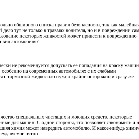
ольно обширного списка правил безопасности, так как малейша
дело тут не только в травмах водителя, но и в повреждении са
ьзование некоторых жидкостей может привести к повреждению
й вид автомобиля?
ески не рекомендуется допускать её попадания на краску машин
у, особенно на современных автомобилях с их слабыми
я с тормозной жидкостью нужно крайне осторожно и сразу же
личество специальных чистящих и моющих средств, некоторые
нные для машин. С одной стороны, это позволяет сэкономить и 
ашняя химия может навредить автомобилю. И какое-нибудь хими
неудаляемое пятно.