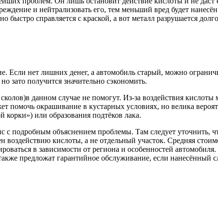
ейших проблем. Он лишь остановит действие кислоты и не даст 
реждение и нейтрализовать его, тем меньший вред будет нанесён
 быстро справляется с краской, а вот металл разрушается долго
 Если нет лишних денег, а автомобиль старый, можно огранич
но зато получится значительно сэкономить.
 сколов)в данном случае не помогут. Из-за воздействия кислоты
ет помочь окрашивание в кустарных условиях, но велика вероя
 корки») или образования подтёков лака.
с с подробным объяснением проблемы. Там следует уточнить, ч
н воздействию кислоты, а не отдельный участок. Средняя стоим
ироваться в зависимости от региона и особенностей автомобиля.
 также предложат гарантийное обслуживание, если нанесённый с