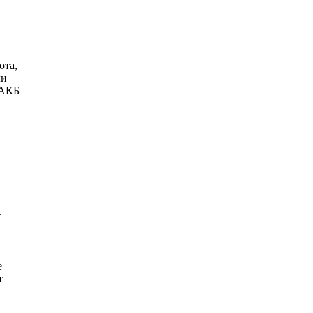
ота,
ли
 АКБ
.
е
т