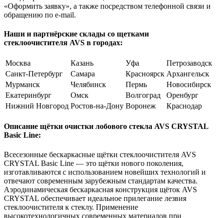
«Оформить заявку», а также посредством телефонной связи и
обращению по e-mail.
Наши и партнёрские склады со щетками
стеклоочистителя AVS в городах:
Москва
Казань
Уфа
Петрозаводск
Санкт-Петербург
Самара
Красноярск
Архангельск
Мурманск
Челябинск
Пермь
Новосибирск
Екатеринбург
Омск
Волгоград
Оренбург
Нижний Новгород
Ростов-на-Дону
Воронеж
Краснодар
Описание щётки очистки лобового стекла AVS CRYSTAL
Basic Line:
Всесезонные бескаркасные щётки стеклоочистителя AVS
CRYSTAL Basic Line — это щётки нового поколения,
изготавливаются с использованием новейших технологий и
отвечают современным зарубежным стандартам качества.
Аэродинамическая бескаркасная конструкция щёток AVS
CRYSTAL обеспечивает идеальное прилегание лезвия
стеклоочистителя к стеклу. Применение
высокотехнологичных современных материалов при