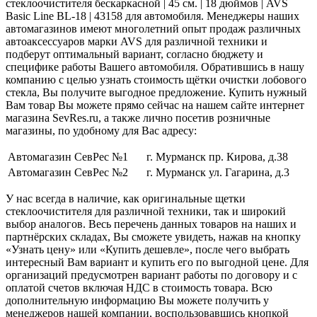
стеклоочистителя бескаркасной | 45 см. | 18 дюймов | AVS
Basic Line BL-18 | 43158 для автомобиля. Менеджеры наших
автомагазинов имеют многолетний опыт продаж различных
автоаксессуаров марки AVS для различной техники и
подберут оптимальный вариант, согласно бюджету и
специфике работы Вашего автомобиля. Обратившись в нашу
компанию с целью узнать стоимость щётки очистки лобового
стекла, Вы получите выгодное предложение. Купить нужный
Вам товар Вы можете прямо сейчас на нашем сайте интернет
магазина SevRes.ru, а также лично посетив розничные
магазины, по удобному для Вас адресу:
Автомагазин СевРес №1
г. Мурманск пр. Кирова, д.38
Автомагазин СевРес №2
г. Мурманск ул. Гагарина, д.3
У нас всегда в наличие, как оригинальные щетки
стеклоочистителя для различной техники, так и широкий
выбор аналогов. Весь перечень данных товаров на наших и
партнёрских складах, Вы сможете увидеть, нажав на кнопку
«Узнать цену» или «Купить дешевле», после чего выбрать
интересный Вам вариант и купить его по выгодной цене. Для
организаций предусмотрен вариант работы по договору и с
оплатой счетов включая НДС в стоимость товара. Всю
дополнительную информацию Вы можете получить у
менеджеров нашей компании, воспользовавшись кнопкой