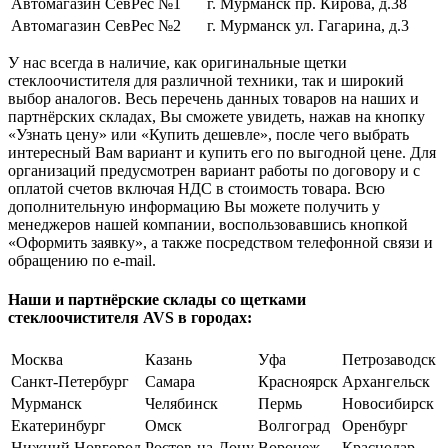
Автомагазин СевРес №1
г. Мурманск пр. Кирова, д.38
Автомагазин СевРес №2
г. Мурманск ул. Гагарина, д.3
У нас всегда в наличие, как оригинальные щетки
стеклоочистителя для различной техники, так и широкий
выбор аналогов. Весь перечень данных товаров на наших и
партнёрских складах, Вы сможете увидеть, нажав на кнопку
«Узнать цену» или «Купить дешевле», после чего выбрать
интересный Вам вариант и купить его по выгодной цене. Для
организаций предусмотрен вариант работы по договору и с
оплатой счетов включая НДС в стоимость товара. Всю
дополнительную информацию Вы можете получить у
менеджеров нашей компании, воспользовавшись кнопкой
«Оформить заявку», а также посредством телефонной связи и
обращению по e-mail.
Наши и партнёрские склады со щетками
стеклоочистителя AVS в городах:
Москва
Казань
Уфа
Петрозаводск
Санкт-Петербург
Самара
Красноярск
Архангельск
Мурманск
Челябинск
Пермь
Новосибирск
Екатеринбург
Омск
Волгоград
Оренбург
Нижний Новгород
Ростов-на-Дону
Воронеж
Краснодар