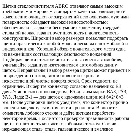
Щётки стеклоочистителя ABRO отвечают самым высоким
требованиям и мировым стандартам качества: равномерно и
качественно очищают от загрязнений всю охватываемую ими
поверхность; обладают высокой износостойкостью;
обеспечивают гладкое и бесшумное скольжение; твердый
стальной каркас гарантирует прочность и долговечность
конструкции. Широкий выбор размеров позволяет подобрать
щетки практически к любой модели легковых автомобилей и
внедорожников. Хороший обзор с водительского места одна
из важнейших составляющих безопасного вождения!
Подбирая щетки стеклоочистителя для своего автомобиля,
учитывайте заданную изготовителем автомобиля длину
щеток. Неправильный выбор размера щетки может привести к
повреждению стекол, возникновению скрипа и
некачественной чистке поверхностей. Срок годности не
ограничен. Выберите коннектор согласно назначению: Е3 —
для а/м японского производства; Е5 -для а/м марки ВАЗ, ГАЗ,
УАЗ, Лада; В-1 — для щеток с крючками шириной 6×2/ 8×3
мм. После установки щеток убедитесь, что коннектор прочно
вошел и защелкнулся в отверстии крепления. Включите
омыватель лобового стекла и дайте щеткам поработать
некоторое время. После этого проверьте правильность работы
щеток и плотность контакта с лобовым стеклом. Состав:
нержавеющая сталь, сталь, гальваническое и эмалевое