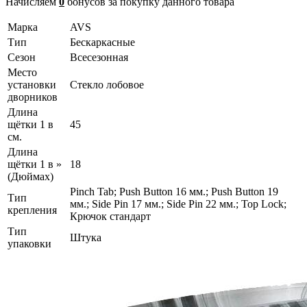
Начисляем
0
бонусов за покупку данного товара
Марка
AVS
Тип
Бескаркасные
Сезон
Всесезонная
Место
установки
Стекло лобовое
дворников
Длина
щётки 1 в
45
см.
Длина
щётки 1 в »
18
(Дюймах)
Pinch Tab; Push Button 16 мм.; Push Button 19
Тип
мм.; Side Pin 17 мм.; Side Pin 22 мм.; Top Lock;
крепления
Крючок стандарт
Тип
Штука
упаковки