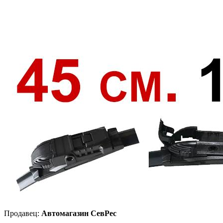
Продавец:
Автомагазин СевРес