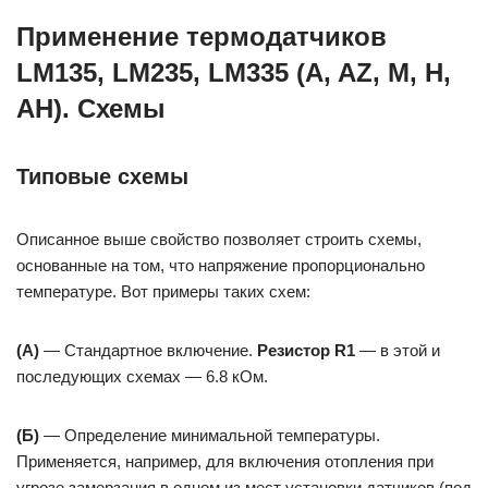
Применение термодатчиков
LM135, LM235, LM335 (A, AZ, M, H,
AH). Схемы
Типовые схемы
Описанное выше свойство позволяет строить схемы,
основанные на том, что напряжение пропорционально
температуре. Вот примеры таких схем:
(А)
— Стандартное включение.
Резистор R1
— в этой и
последующих схемах — 6.8 кОм.
(Б)
— Определение минимальной температуры.
Применяется, например, для включения отопления при
угрозе замерзания в одном из мест установки датчиков (под