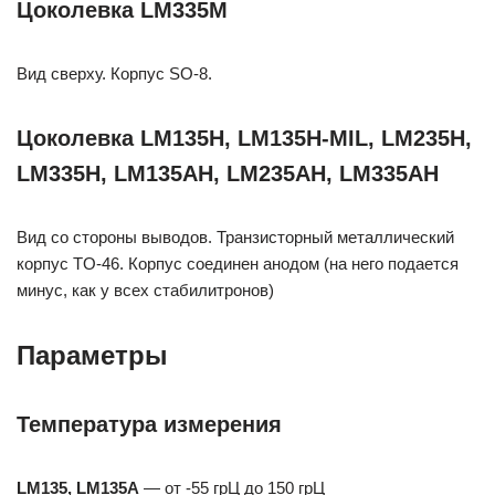
Цоколевка LM335M
Вид сверху. Корпус SO-8.
Цоколевка LM135H, LM135H-MIL, LM235H,
LM335H, LM135AH, LM235AH, LM335AH
Вид со стороны выводов. Транзисторный металлический
корпус TO-46. Корпус соединен анодом (на него подается
минус, как у всех стабилитронов)
Параметры
Температура измерения
LM135, LM135A
— от -55 грЦ до 150 грЦ