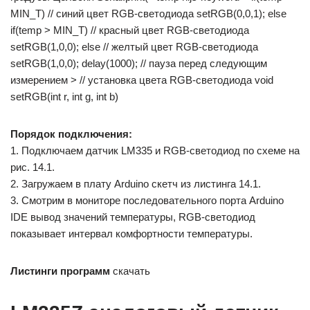
MIN_T)
// синий цвет RGB-светодиода
setRGB(
0
,
0
,
1
);
else
if
(temp > MIN_T)
// красный цвет RGB-светодиода
setRGB(
1
,
0
,
0
);
else
// желтый цвет RGB-светодиода
setRGB(
1
,
0
,
0
); delay(
1000
);
// пауза перед следующим
измерением
>
// установка цвета RGB-светодиода
void
setRGB
(
int
r,
int
g,
int
b)
Порядок подключения:
1. Подключаем датчик LM335 и RGB-светодиод по схеме на
рис. 14.1.
2. Загружаем в плату Arduino скетч из листинга 14.1.
3. Смотрим в мониторе последовательного порта Arduino
IDE вывод значений температуры, RGB-светодиод
показывает интервал комфортности температуры.
Листинги программ
скачать