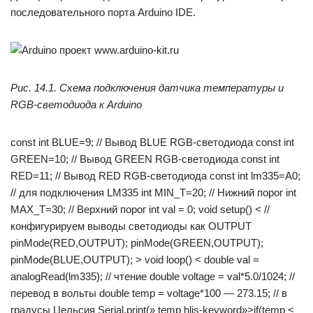
последовательного порта Arduino IDE.
Рис. 14.1. Схема подключения датчика температуры и
RGB-светодиода к Arduino
const
int
BLUE=
9
;
// Вывод BLUE RGB-светодиода
const
int
GREEN=
10
;
// Вывод GREEN RGB-светодиода
const
int
RED=
11
;
// Вывод RED RGB-светодиода
const
int
lm335=A0;
// для подключения LM335
int
MIN_T=
20
;
// Нижний порог
int
MAX_T=
30
;
// Верхний порог
int
val =
0
;
void
setup
()
<
//
конфигурируем выводы светодиоды как OUTPUT
pinMode(RED,OUTPUT); pinMode(GREEN,OUTPUT);
pinMode(BLUE,OUTPUT); >
void
loop
()
<
double
val =
analogRead(lm335);
// чтение
double
voltage = val*
5.0
/
1024
;
//
перевод в вольты
double
temp = voltage*
100
—
273.15
;
// в
градусы Цельсия
Serial.print(
» temp hljs-keyword»>if
(temp <