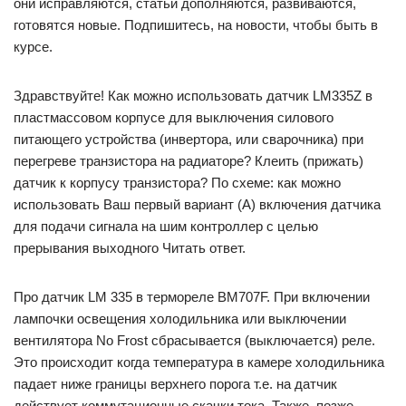
они исправляются, статьи дополняются, развиваются,
готовятся новые. Подпишитесь, на новости, чтобы быть в
курсе.
Здравствуйте! Как можно использовать датчик LМ335Z в
пластмассовом корпусе для выключения силового
питающего устройства (инвертора, или сварочника) при
перегреве транзистора на радиаторе? Клеить (прижать)
датчик к корпусу транзистора? По схеме: как можно
использовать Ваш первый вариант (А) включения датчика
для подачи сигнала на шим контроллер с целью
прерывания выходного Читать ответ.
Про датчик LM 335 в термореле ВМ707F. При включении
лампочки освещения холодильника или выключении
вентилятора No Frost сбрасывается (выключается) реле.
Это происходит когда температура в камере холодильника
падает ниже границы верхнего порога т.е. на датчик
действует коммутационные скачки тока. Также, позже