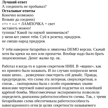
Лучший ответ
А соединить не пробывал?
Остальные ответы
Конечно возможно
Возьми да соедини)
«+» + «-» + ЛАМПОЧКА = свет
заставить можно!
тупишь? Какой ты наукой занимаешься?
у меня кот умнее тебя. Суй в розетку, придурок.
не смеши народ придурок
У тебя наверное батарейки и лямпочка DEMO версии. Скачай
хотя бы креки на них или пропатчи. Вообще надо было брать
лицензионные. Денег жалко пр. ок.
Работал я когда-то в одном секретном НИИ. В «ящике», как
их принято было называть. И по случаю попросили меня
наши шпио.. . разведчики смастерить сей девайс. Правда,
предупредили, что схема эта литерная, сверхсекретная, и
спизж.. . скопирована была c особо охраняемых злыми
янкисами чертежей навигационной подсветки их новейшей
ядрёной бомбы. Многомесячные эксперименты позволили
определить диапазоны работоспособности схемы. Так, с тремя
батарейками схема обеспечивала работоспособность
навигационного огня (в целях секретности называемого