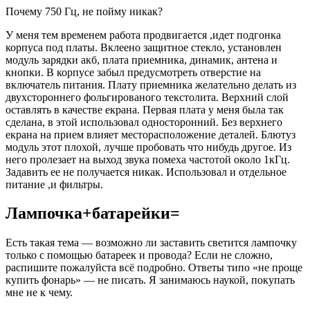
Почему 750 Гц, не пойму никак?
У меня тем временем работа продвигается ,идет подгонка
корпуса под платы. Вклеено защитное стекло, установлен
модуль зарядки акб, плата приемника, динамик, антена и
кнопки. В корпусе забыл предусмотреть отверстие на
включатель питания. Плату приемника желательно делать из
двухстороннего фольгированого текстолита. Верхний слой
оставлять в качестве екрана. Первая плата у меня была так
сделана, в этой использовал односторонний. Без верхнего
екрана на прием влияет месторасположение деталей. Блютуз
модуль этот плохой, лучше пробовать что нибудь другое. Из
него пролезает на выход звука помеха частотой около 1кГц.
Задавить ее не получается никак. Использовал и отдельное
питание ,и фильтры.
Лампочка+батарейки=
Есть такая тема — возможно ли заставить светится лампочку
только с помощью батареек и провода? Если не сложно,
распишите пожалуйста всё подробно. Ответы типо «не проще
купить фонарь» — не писать. Я занимаюсь наукой, покупать
мне не к чему.