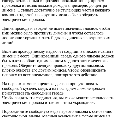
гвоздь, вставленный в противоположный конец, причем
проволока и гвоздь должны доходить примерно до центра
лимона. Оставьте достаточно выступающих частей каждого
компонента, чтобы вокруг них можно было обернуть
электрические провода.
Длина провода и гвоздей не имеет значения, главное, чтобы
ими можно было проткнуть лимоны и чтобы оставалось
достаточно торчащих частей для соединения электрических
линий.
Вплетая провода между медью и гвоздями, вы можете связать
лимоны вместе. Оцинкованный гвоздь одного лимона должен
быть плотно обвит одним концом медного электрического
провода. Оберните медную проволоку другим лимоном,
плотно обмотав его другим концом. Чтобы сформировать
цепочку из всех апельсинов, повторите это действие.
На первом лимоне в цепочке должен присутствовать
свободный кусочек меди, а на последнем лимоне должен
присутствовать свободный гвоздь.
Чтобы создать эти соединения, вы также можете использовать
электрические провода и зажимы типа «крокодил».
Подсоедините свободную медь первого лимона к основанию
светодиодной лампы. Медный компонент в форме лимона в