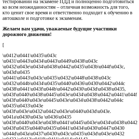
тестировании на экзамене ПДД и полноценно подготовиться
ко всем неожиданностям – отличная возможность для того,
кто ценит свое время и ответственно подходит к обучению в
автошколе и подготовке к экзаменам.
Желаем вам удачи, уважаемые будущие участники
дорожного движения!
[
\u0412\u0441\u0435\u043c
\u0431\u0443\u0434\u0443\u0449\u0438\u043c
\u0432\u043e\u0434\u0438\u0442\u0435\u043b\u044f\u043c,
\u043d\u0435
\u0441\u0443\u043c\u0435\u0432\u0448\u0438\u043c
\u0432\u044b\u0434\u0435\u0440\u0436\u0430\u0442\u044c
\u0438\u0441\u043f\u044b\u0442\u0430\u043d\u0438\u0435,
\u043f\u0440\u0438\u0445\u043e\u0434\u0438\u0442\u0441\u044f
\u043f\u0440\u043e\u0445\u043e\u0434\u0438\u0442\u044c
\u0435\u0433\u043e
\u043f\u043e\u0432\u0442\u043e\u0440\u043d\u043e.
\u041a\u0430\u043a \u0436\u0435
\u043f\u0440\u043e\u0438\u0441\u0445\u043e\u0434\u0438\u0442
\u043f\u0435\u0440\u0435\u0441\u0434\u0430\u0447\u0430
\u044d\u043a\u0437\u0430\u043c\u0435\u043d\u043e\u0432