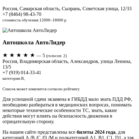
Россия, Самарская область, Сызрань, Советская улица, 12/33
+7 (8464) 98-43-70
стоимость обучения:12000–18000 р.
Автошкола АвтоЛидер
★ ★ ★ ★ ★
— 5
(голосов: 2)
Россия, Владимирская область, Александров, улица Ленина,
13/5
+7 (919) 014-33-41
категория:B,
Список может изменится согласно рейтингу.
Для успешной сдачи экзамена в ГИБДД мало знать ПДД РФ,
необходимо разбираться в медицинских вопросах, понимать
некоторые технические особенности ТС, знать, какие
действия могут влиять на безопасность движения в
отрицательную сторону.
На нашем сайте представлены все
билеты 2024 года
, для
категорий A /B /C /D /М и подкатегорий A1, B1, C1, D1, а так