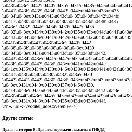
\u00a0 \u0412\u0430\u043c
\u043f\u043e\u0442\u0440\u0435\u0431\u0443\u044e\u0442\u0441\
\u0441\u043b\u0435\u0434\u0443\u044e\u0449\u0438\u0435
\u0434\u043e\u043a\u0443\u043c\u0435\u043d\u0442\u044b:
\u0417\u0430\u044f\u0432\u043b\u0435\u043d\u0438\u0435
\u043e \u0432\u044b\u0434\u0430\u0447\u0435
\u0432\u043e\u0434\u0438\u0442\u0435\u043b\u044c\u0441\u043a
\u0443\u0434\u043e\u0441\u0442\u043e\u0432\u0435\u0440\u0435
\u041f\u0430\u0441\u043f\u043e\u0440\u0442
\u0438\u043b\u0438 \u0438\u043d\u043e\u0439
\u0434\u043e\u043a\u0443\u043c\u0435\u043d\u0442,
\u0443\u0434\u043e\u0441\u0442\u043e\u0432\u0435\u0440\u044f
\u043b\u0438\u0447\u043d\u043e\u0441\u0442\u044c,
\u041c\u0435\u0434\u0438\u0446\u0438\u043d\u0441\u043a\u0430
\u0441\u043f\u0440\u0430\u0432\u043a\u0430
\u0443\u0441\u0442\u0430\u043d\u043e\u0432\u043b\u0435\u043d
\u043e\u0431\u0440\u0430\u0437\u0446\u0430,
\u0414\u043e\u043a\u0443\u043c\u0435\u043d\u0442 \u043e
\u043f\u0440\u043e\u0445\u043e\u0436\u0434\u0435\u043d\u0438
\u043e\u0431\u0443\u0447\u0435\u043d\u0438\u044f.
\r\n»,»url»:»\/voditel_udostoverenie\/»>]
Другие статьи
Права категории В. Правила пересдачи экзамена в ГИБДД