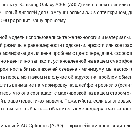
 цвета у Samsung Galaxy A30s (A307) или на нем появились
 Новый дисплей для Самсунг Гэлакси a30s с тачскрином, д
080 px решит Вашу проблему.
ой модели использовались те же технологии и материалы, 
й разницы в равномерности подсветки, яркости или контрас
та модификация лишена проблем с цветопередачей, скорост
тно идентично запчасти, установленной на вашем смартфон
ероятность битых пикселей сведена к минимуму, мы настоя
ть перед монтажом и в случае обнаружения проблем обменя
атить внимание на маркировку на шлейфе и ревизию (если 
тесь, что она совпадает с маркировкой на вашем старом э
ой в характеристиках модели. Пожалуйста, если вы впервые
 в том, что выбрать — обратитесь к менеджеру в чат за конс
омпанией AU Optronics (AUO) — крупнейшим производителе