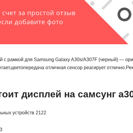
й с рамкой для Samsung Galaxy A30s/A307F (черный) — ор
отает,цветопередача отличная сенсор реагирует отлично.Р
тоит дисплей на самсунг а3
ьных устройств 2122
3