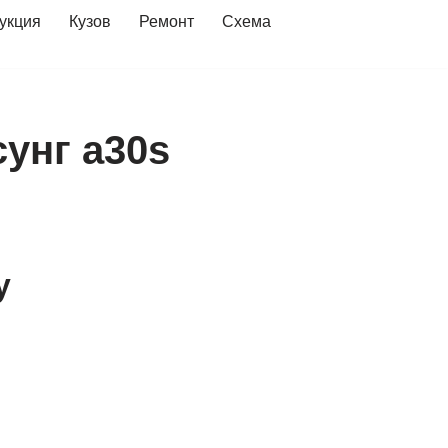
укция
Кузов
Ремонт
Схема
унг а30s
y