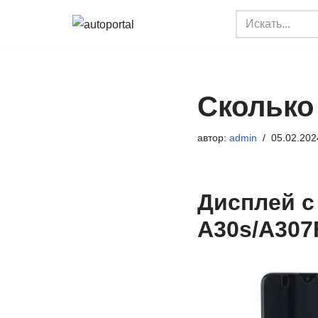
Перейти
к
содержимому
Сколько 
автор:
admin
05.02.202
Дисплей с
A30s/A307