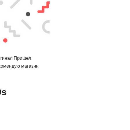
игинал.Пришел
екомендую магазин
0s