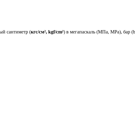
ый сантиметр (
кгс/см², kgf/cm²
) в мегапаскаль (МПа, MPa), бар (b