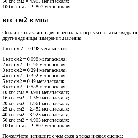
50 кгс см2 = 4.903 мегапаскаля;
100 кгс см2 = 9.807 мегапаскаля;
кгс см2 в мпа
Онлайн калькулятор для перевода килограмм силы на квадратн
другие единицы измерения давления.
1 кгс см 2 = 0.098 мегапаскаля
1 кгс см2 = 0.098 мегапаскаля;
2 кгс см2 = 0.196 мегапаскаля;
3 кгс см2 = 0.294 мегапаскаля;
4 кгс см2 = 0.392 мегапаскаля;
5 кгс см2 = 0.49 мегапаскаля;
6 кгс см2 = 0.588 мегапаскаля;
10 кгс см2 = 0.981 мегапаскаля;
16 кгс см2 = 1.569 мегапаскаля;
20 кгс см2 = 1.961 мегапаскаля;
25 кгс см2 = 2.452 мегапаскаля;
40 кгс см2 = 3.923 мегапаскаля;
50 кгс см2 = 4.903 мегапаскаля;
100 кгс см2 = 9.807 мегапаскаля;
Пожалуйста напишите с чем связна такая низкая оценка: