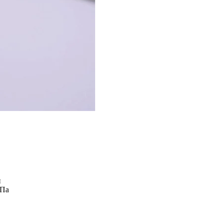
й
МПа