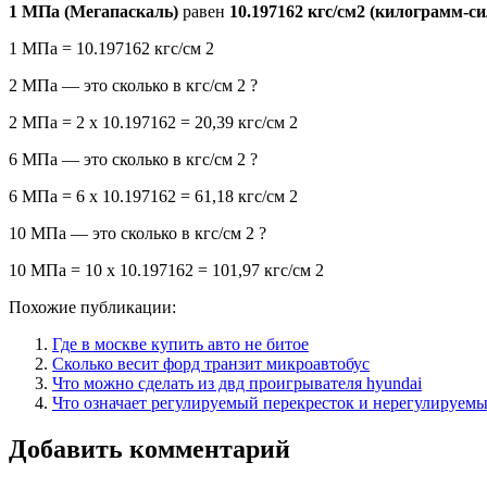
1 МПа (Мегапаскаль)
равен
10.197162 кгс/см2 (килограмм-с
1 МПа = 10.197162 кгс/см 2
2 МПа — это сколько в кгс/см 2 ?
2 МПа = 2 x 10.197162 = 20,39 кгс/см 2
6 МПа — это сколько в кгс/см 2 ?
6 МПа = 6 x 10.197162 = 61,18 кгс/см 2
10 МПа — это сколько в кгс/см 2 ?
10 МПа = 10 x 10.197162 = 101,97 кгс/см 2
Похожие публикации:
Где в москве купить авто не битое
Сколько весит форд транзит микроавтобус
Что можно сделать из двд проигрывателя hyundai
Что означает регулируемый перекресток и нерегулируем
Добавить комментарий