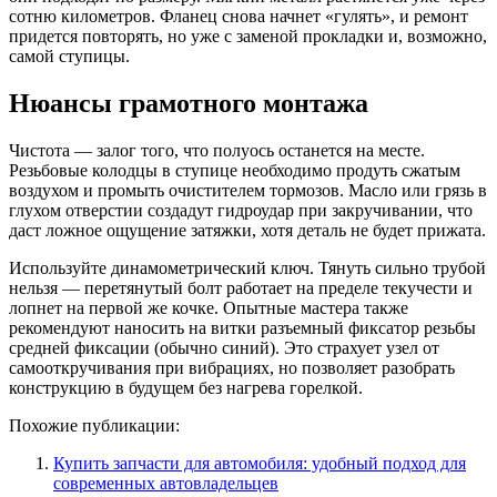
сотню километров. Фланец снова начнет «гулять», и ремонт
придется повторять, но уже с заменой прокладки и, возможно,
самой ступицы.
Нюансы грамотного монтажа
Чистота — залог того, что полуось останется на месте.
Резьбовые колодцы в ступице необходимо продуть сжатым
воздухом и промыть очистителем тормозов. Масло или грязь в
глухом отверстии создадут гидроудар при закручивании, что
даст ложное ощущение затяжки, хотя деталь не будет прижата.
Используйте динамометрический ключ. Тянуть сильно трубой
нельзя — перетянутый болт работает на пределе текучести и
лопнет на первой же кочке. Опытные мастера также
рекомендуют наносить на витки разъемный фиксатор резьбы
средней фиксации (обычно синий). Это страхует узел от
самооткручивания при вибрациях, но позволяет разобрать
конструкцию в будущем без нагрева горелкой.
Похожие публикации:
Купить запчасти для автомобиля: удобный подход для
современных автовладельцев