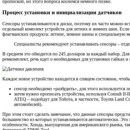
пропиской, но этого вопроса коснемся немного позже.
Процесс установки и инициализации датчиков
Сенсоры устанавливаются в диски, поэтому их часто можно вс
отдельный комплект устройств для летних и зимних шин. Если г
флагманских продукта: летние, зимние шины и специальную мо
Специалисты рекомендуют устанавливать сенсоры – отде
В среднем это обходится по 245 долларов за каждый набор. Для
ремкомплект, речь идет о необходимых для установки гайках и 
Каждое новое устройство находится в спящем состоянии, чтобы 
сенсор необходимо «разбудить», для этого используется люб
затем нужно прописать устройства, используя Consult II-I
ATEQ – подойдут для Тойота, в частности, Toyota Land Cr
автомобилей).
При этом стоит сделать замечание, что данные сенсоры предс
большинство из которых устанавливаются автоматически. Это 
особенности. Хонда, выпущенная для американского рынка, та
фирменный TPMS Tool.