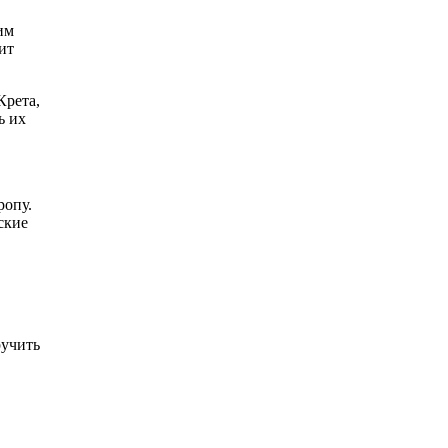
им
ит
Крета,
ь их
ропу.
ские
ручить