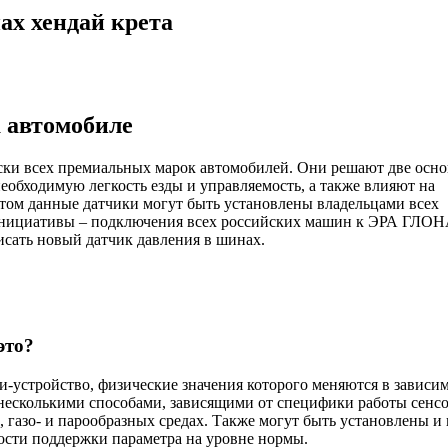
ах хендай крета
 автомобиле
ески всех премиальных марок автомобилей. Они решают две осн
еобходимую легкость езды и управляемость, а также влияют на
том данные датчики могут быть установлены владельцами всех
й инициативы – подключения всех российских машин к ЭРА ГЛО
писать новый датчик давления в шинах.
это?
и-устройство, физические значения которого меняются в зависи
несколькими способами, зависящими от специфики работы сенс
газо- и парообразных средах. Также могут быть установлены и 
ости поддержки параметра на уровне нормы.