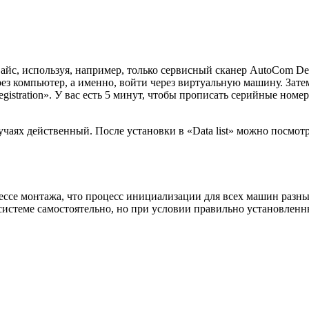
йс, используя, например, только сервисный сканер AutoCom De
ез компьютер, а именно, войти через виртуальную машину. Зате
 registration». У вас есть 5 минут, чтобы прописать серийные номе
учаях действенный. После установки в «Data list» можно посмот
ссе монтажа, что процесс инициализации для всех машин разны
системе самостоятельно, но при условии правильно установлен