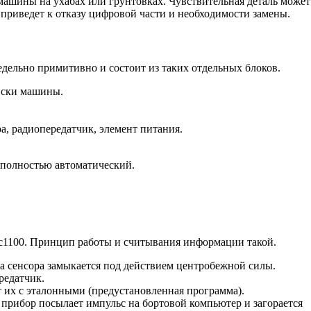
машины на ухабах или грунтовках. Чувствительная деталь может
о приведет к отказу цифровой части и необходимости замены.
едельно примитивно и состоит из таких отдельных блоков.
диски машины.
, радиопередатчик, элемент питания.
р полностью автоматический.
c1100. Принцип работы и считывания информации такой.
а сенсора замыкается под действием центробежной силы.
редатчик.
их с эталонными (предустановленная программа).
прибор посылает импульс на бортовой компьютер и загорается