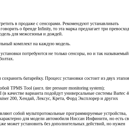
третить в продаже с сенсорами. Рекомендуют устанавливать
оворить о бренде Infinity, то эта марка предлагает три превосх
дель для межсезонья и дождей.
льный комплект на каждую модель.
 установки потребуются не только сенсоры, но и так называемый
болтах.
сохранить батарейку. Процесс установки состоит из двух этапов
ой TPMS Tool (англ. tire pressure monitoring system);
II (в качестве варианта подойдут универсальные системы Bartec 4
uiser 200, Хендай, Лексус, Крета, Форд Эксплорер и других
тавляют собой мультпротокольные программируемые устройства,
характерно для модели автомобиля Ниссан Инфинити, но есть с
кже может установить без дополнительных действий, но нужен