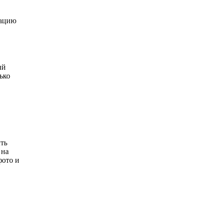
мацию
ый
ько
ть
 на
фото и