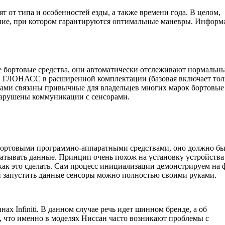
 от типа и особенностей езды, а также времени года. В целом,
ение, при котором гарантируются оптимальные маневры. Инфор
.
 бортовые средства, они автоматически отслеживают нормальн
А ГЛОНАСС в расширенной комплектации (базовая включает тол
иками связаны привычные для владельцев многих марок бортовые
 нарушены коммуникации с сенсорами.
бортовыми программно-аппаратными средствами, оно должно бы
атывать данные. Принцип очень похож на установку устройства
 как это сделать. Сам процесс инициализации демонстрируем на 
 и запустить данные сенсоры можно полностью своими руками.
нах Infiniti. В данном случае речь идет шинном бренде, а об
, что именно в моделях Ниссан часто возникают проблемы с