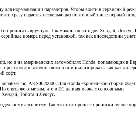
ну для нормализации параметров. Чтобы войти в сервисный реж
почти сразу издается несколько раз повторный писк: первый пищ
i и прописать вручную. Так можно сделать для Хендай, Лексус, 
 серийные номера перед установкой, так как впоследствии узнат
niti, но и на американских автомобилях Honda, попадающих в Ев
ы, при этом достаточно сложно инициализировать, так как дилер
ый софт.
nitializer tool AKS0620006. Для Honda европейской сборки будет
 Но опять же отметим, что в ЕС данная марка с сенсорными
Хендай, Тойота и Лексус.
тдельному алгоритму. Так что этот процесс прописки лучше по