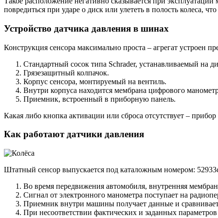
Такое расположение негативно сказывается при эксплуатации 
повредиться при ударе о диск или улететь в полость колеса, чт
Устройство датчика давления в шинах
Конструкция сенсора максимально проста – агрегат устроен пр
Стандартный сосок типа Schrader, устанавливаемый на 
Грязезащитный колпачок.
Корпус сенсора, монтируемый на вентиль.
Внутри корпуса находится мембрана цифрового манометра
Приемник, встроенный в приборную панель.
Какая либо кнопка активации или сброса отсутствует – прибо
Как работают датчики давления
Штатный сенсор выпускается под каталожным номером: 52933
Во время передвижения автомобиля, внутренняя мембран
Сигнал от электронного манометра поступает на радиопе
Приемник внутри машины получает данные и сравнивает 
При несоответствии фактических и заданных параметров 