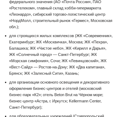
федерального значения (АО «Почта России», ПАО
«Ростелеком», главный склад хобби-гипермаркета
«Леонардо», сибирский торгово-логистический центр
«НордМолл, строительный рынок «Гермес», Московская
обл.);
для строящихся жилых комплексов (ЖК «Современник»,
Екатеринбург; ЖК «Москвичка», Москва; ЖК «Пехра»,
Балашиха; ЖК «Чистое небо», ЖК «Кирилл и Дарья»,
ЖК «Солнечный город» — Санкт-Петербург; ЖК
«Морская симфония», Сочи; ЖК «Левинцовский», ЖК
«Вест-Сайд» — Ростов-на-Дону; ЖК «Два капитана»,
Брянск; ЖК «Залесный Сити», Казань;
для организации основного освещения и декоративного
оформления бизнес-центров и отелей (московский
бизнес-парк «К2»; отель Beton Brut на Чёрном море;
бизнес-центр «Астра, г. Иркутск; Kellermann Center,
Санкт-Петербург);
для образовательных учреждений (Ставропольский