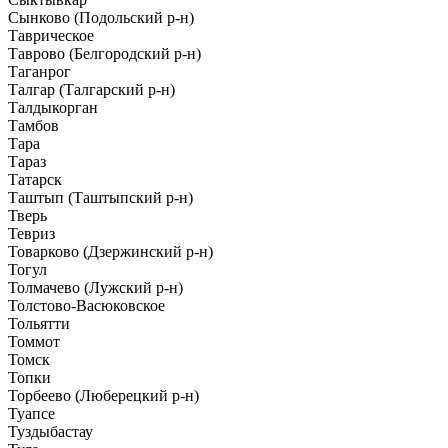
Сынково (Подольский р-н)
Таврическое
Таврово (Белгородский р-н)
Таганрог
Талгар (Талгарский р-н)
Талдыкорган
Тамбов
Тара
Тараз
Татарск
Таштып (Таштыпский р-н)
Тверь
Тевриз
Товарково (Дзержинский р-н)
Тогул
Толмачево (Лужский р-н)
Толстово-Васюковское
Тольятти
Томмот
Томск
Топки
Торбеево (Люберецкий р-н)
Туапсе
Туздыбастау