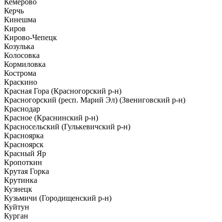
Кемерово
Керчь
Кинешма
Киров
Кирово-Чепецк
Козулька
Колосовка
Кормиловка
Кострома
Краскино
Красная Гора (Красногорский р-н)
Красногорский (респ. Марий Эл) (Звениговский р-н)
Краснодар
Красное (Краснинский р-н)
Красносельский (Гулькевичский р-н)
Красноярка
Красноярск
Красный Яр
Кропоткин
Крутая Горка
Крутинка
Кузнецк
Кузьмичи (Городищенский р-н)
Куйтун
Курган