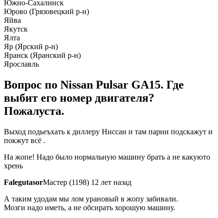
Южно-Сахалинск
Юрово (Грязовецкий р-н)
Яйва
Якутск
Ялта
Яр (Ярский р-н)
Яранск (Яранский р-н)
Ярославль
Вопрос по Nissan Pulsar GA15. Где
выбит его номер двигателя?
Пожалуста.
Выход подьеъхать к диллеру Ниссан и там парни подскажут и
покжут всё .
На жопе! Надо было нормальную машину брать а не какуюто
хрень
Falegutasor
Мастер (1198) 12 лет назад
А таким удодам мы лом урановый в жопу забивали.
Мозги надо иметь, а не обсирать хорошую машину.