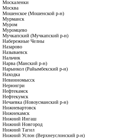
Москаленки
Москва
Мошенское (Мошенской р-н)
Мурманск
Муром
Муромцево
Мучкапский (Мучкапский р-н)
Набережные Челны
Назарово
Называевск
Нальчик
Нарва (Манский р-н)
Нарынкол (Райымбекский р-н)
Находка
Невинномысск
Нерюнгри
Нефтекамск
Нефтекумск
Нечаевка (Новоусманский р-н)
Нижневартовск
Нижнекамск
Нижний Ингаш
Нижний Новгород
Нижний Тагил
Нижний Услон (Верхнеуслонский р-н)