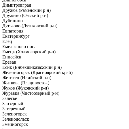
Димитровград
Дружба (Раменский р-н)
Дружино (Омский р-н)
Дубинино
Дятьково (Дятьковский р-н)
Евпатория
Екатеринбург
Елец
Емельяново пос.
Емецк (Холмогорский р-н)
Енисейск
Ереван
Есик (Енбекшиказахский р-н)
Железногорск (Красноярский край)
Жетиген (Илийский р-н)
Житкова (Владивосток)
Жуков (Жуковский р-н)
Журавка (Чистоозерный р-н)
Залесье
Заозерный
Затеречный
Зеленогорск
Зеленодольск
Змеиногорск