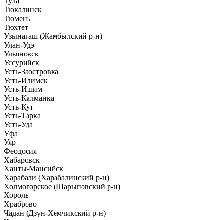
Тула
Тюкалинск
Тюмень
Тюхтет
Узынагаш (Жамбылский р-н)
Улан-Удэ
Ульяновск
Уссурийск
Усть-Заостровка
Усть-Илимск
Усть-Ишим
Усть-Калманка
Усть-Кут
Усть-Тарка
Усть-Уда
Уфа
Уяр
Феодосия
Хабаровск
Ханты-Мансийск
Харабали (Харабалинский р-н)
Холмогорское (Шарыповский р-н)
Хороль
Храброво
Чадан (Дзун-Хемчикский р-н)