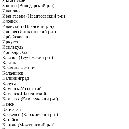
Знаменское
Золино (Володарский р-н)
Иваново
Ивантеевка (Ивантеевский р-н)
Ижевск
Иланский (Иланский р-н)
Иловля (Иловлинский р-н)
Ирбейское пос.
Иркутск
Исилькуль
Йошкар-Ола
Казазов (Теучежский р-н)
Казань
Казачинское пос.
Калачинск
Калининград
Калуга
Каменск-Уральский
Каменск-Шахтинский
Камызяк (Камызякский р-н)
Канск
Капчагай
Каскелен (Карасайский р-н)
Катайск г.
Кватчи (Можгинский р-н)