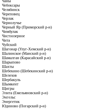
Чаны
Чебоксары
Челябинск
Череповец
Черлак
Чернолучье
Черный Яр (Приморский р-н)
Чимбулак
Чистоозерное
Чита
Чуйский
Шагонар (Улуг-Хемский р-н)
Шалинское (Манский р-н)
Шамалган (Карасайский р-н)
Шарыпово
Шахты
Шебекино (Шебекинский р-н)
Шелехов
Шербакуль
Шымкент
Щигры
Элита (Емельяновский р-н)
Энгельс
Энергетик
Юдиново (Погарский р-н)