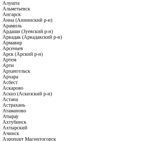
Алушта
Альметьевск
Ангарск
Анна (Аннинский р-н)
Арамиль
Ардаши (Зуевский р-н)
Аркадак (Аркадакский р-н)
Армавир
Арсеньев
Арск (Арский р-н)
Артем
Арти
Архангельск
Архара
Асбест
Аскарово
Аскиз (Аскизский р-н)
Астана
Астрахань
Атаманово
Атырау
Ахтубинск
Ахтырский
Ачинск
Аэропорт Магнитогорск