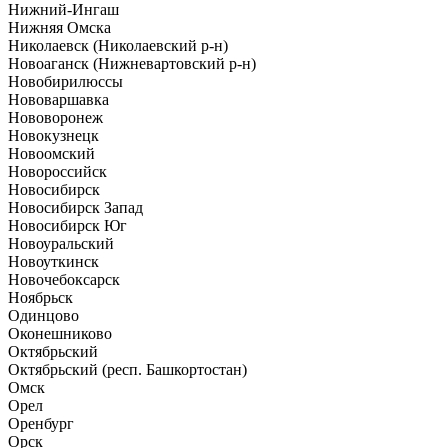
Нижний-Ингаш
Нижняя Омска
Николаевск (Николаевский р-н)
Новоаганск (Нижневартовский р-н)
Новобирилюссы
Нововаршавка
Нововоронеж
Новокузнецк
Новоомский
Новороссийск
Новосибирск
Новосибирск Запад
Новосибирск Юг
Новоуральский
Новоуткинск
Новочебоксарск
Ноябрьск
Одинцово
Оконешниково
Октябрьский
Октябрьский (респ. Башкортостан)
Омск
Орел
Оренбург
Орск