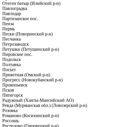
Отеген батыр (Илийский р-н)
Павлоградка
Павлодар
Партизанское пос.
Пенза
Пермь
Пески (Поворинский р-н)
Песчанка
Петрозаводск
Петушки (Петушинский р-н)
Пировское пос.
Подольск
Полтавка
Посьет
Приветная (Омский р-н)
Прогресс (Новокубанский р-н)
Прокопьевск
Псков
Пятигорск
Радужный (Ханты-Мансийский АО)
Ревда (Мурманская обл.) (Ловозерский р-н)
Розовка
Романово (Косихинский р-н)
Россошь
Ростилово (Грязовецкий р-н)