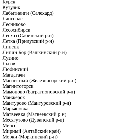
Курск
Кутулик
Лабытнанги (Салехард)
Лангепас
Лесниково
Лесосибирск
Лесхоз (Сабинский р-н)
Летка (Прилузский р-н)
Липецк
Липин Бор (Вашкинский р-н)
Лузино
Льгов
Любинский
Магдагачи
Магнитный (Железногорский р-н)
Магнитогорск
Мамоново (Багратионовский р-н)
Манжерок
Мантурово (Мантуровский р-н)
Марьяновка
Матвеевка (Матвеевский р-н)
Месягутово (Дуванский р-н)
Миасс
Мирный (Алтайский край)
Морки (Моркинский р-н)