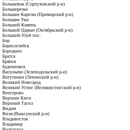
Большевик (Серпуховский р-н)
Большеречье
Большие Карелы (Приморский р-н)
Большие Уки
Большой Камень
Большой Царын (Октябрьский р-н)
Большой-Улуй пос.
Бор
Борисоглебск
Бородино
Братск
Брянск
Буденновск
Васильево (Зеленодольский р-н)
Ватутинки (Ленинский р-н)
Великий Новгород
Великий Устюг (Великоустюгский р-н)
Венгерово
Верхние Киги
Верхний Тагил
Видим
Виля (Выксунский р-н)
Владивосток
Владимир
Волгоград