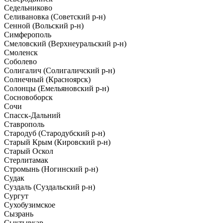
Седельниково
Селивановка (Советский р-н)
Сенной (Вольский р-н)
Симферополь
Смеловский (Верхнеуральский р-н)
Смоленск
Соболево
Солигалич (Солигаличский р-н)
Солнечный (Красноярск)
Солонцы (Емельяновский р-н)
Сосновоборск
Сочи
Спасск-Дальний
Ставрополь
Стародуб (Стародубский р-н)
Старый Крым (Кировский р-н)
Старый Оскол
Стерлитамак
Стромынь (Ногинский р-н)
Судак
Суздаль (Суздальский р-н)
Сургут
Сухобузимское
Сызрань
Сыктывкар