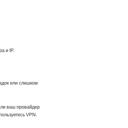
а и IP.
ладок или слишком
если ваш провайдер
пользуетесь VPN.