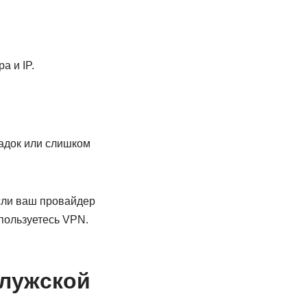
а и IP.
ладок или слишком
если ваш провайдер
пользуетесь VPN.
алужской