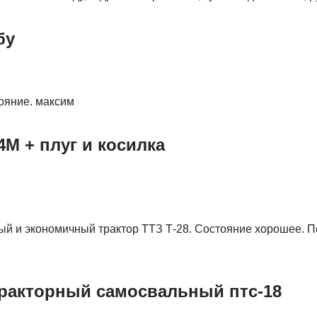
бу
ояние. максим
4М + плуг и косилка
й и экономичный трактор ТТЗ Т-28. Состояние хорошее. П
ракторный самосвальный птс-18