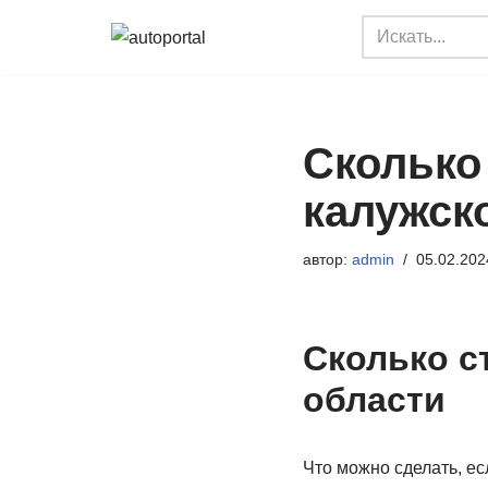
Перейти
к
содержимому
Сколько 
калужск
автор:
admin
05.02.202
Сколько с
области
Что можно сделать, е