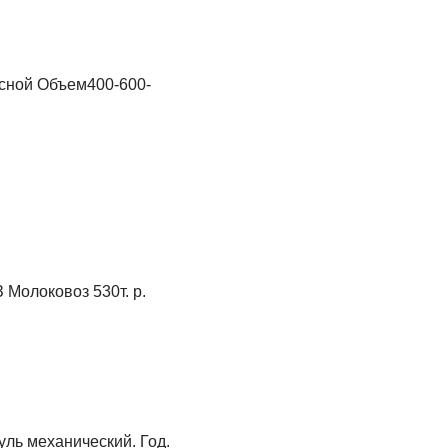
ной Объем400-600-
З Молоковоз 530т. р.
уль механический. Год.