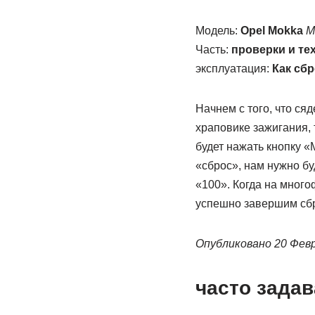
Модель:
Opel Mokka
M
Часть:
проверки и те
эксплуатация:
Как сбр
Начнем с того, что ся
храповике зажигания, 
будет нажать кнопку «
«сброс», нам нужно бу
«100». Когда на много
успешно завершим сбр
Опубликовано 20 Фев
часто зада