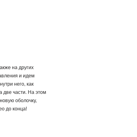
также на других
авления и идем
утри него, как
 две части. На этом
новую оболочку,
о до конца!