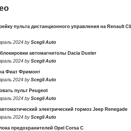
ео
рейку пульта дистанционного управления на Renault Cli
враль 2024 by
Scegli Auto
зблокировки автомагнитолы Dacia Duster
враль 2024 by
Scegli Auto
на Фиат Фримонт
враль 2024 by
Scegli Auto
овать пульт Peugeot
враль 2024 by
Scegli Auto
 автоматический электрический тормоз Jeep Renegade
враль 2024 by
Scegli Auto
лока предохранителей Opel Corsa C