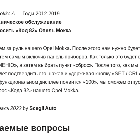
okka A
— Годы 2012-2019
хническое обслуживание
осить «Код 82» Опель Мокка
дем за руль нашего Opel Mokka. После этого нам нужно буде
тем самым включив панель приборов. Как только это будет 
МЕНЮ», а затем выбрать пункт «сброс». После того, как м
дет подтвердить его, нажав и удерживая кнопку «SET / CRL»
функциональном дисплее появится «100», мы сможем отпуст
ос «Кода 82» нашего Opel Mokka.
раль 2022
by
Scegli Auto
ваемые вопросы