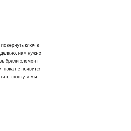
т повернуть ключ в
сделано, нам нужно
ы выбрали элемент
, пока не появится
ить кнопку, и мы