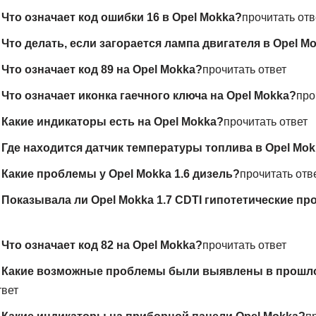
—
Что означает код ошибки 16 в Opel Mokka?
прочитать отв
—
Что делать, если загорается лампа двигателя в Opel M
—
Что означает код 89 на Opel Mokka?
прочитать ответ
—
Что означает иконка гаечного ключа на Opel Mokka?
про
—
Какие индикаторы есть на Opel Mokka?
прочитать ответ
—
Где находится датчик температуры топлива в Opel Mo
—
Какие проблемы у Opel Mokka 1.6 дизель?
прочитать отв
—
Показывала ли Opel Mokka 1.7 CDTI гипотетические п
—
Что означает код 82 на Opel Mokka?
прочитать ответ
—
Какие возможные проблемы были выявлены в прошлом
твет