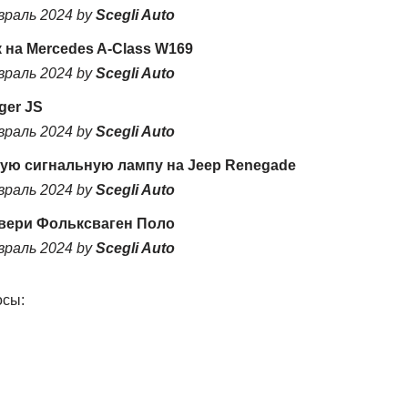
враль 2024 by
Scegli Auto
 на Mercedes A-Class W169
враль 2024 by
Scegli Auto
ger JS
враль 2024 by
Scegli Auto
ую сигнальную лампу на Jeep Renegade
враль 2024 by
Scegli Auto
вери Фольксваген Поло
враль 2024 by
Scegli Auto
осы: