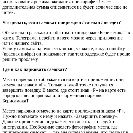
использования режима ожидания при тарифе «1 час»
дополнительная сумма списываться не будет, если час еще не
истек.
Что делать, если самокат повреждён / сломан / не едет?
Обязательно расскажите об этом техподдержке БерисамокаТ в
чате в Телеграме, перейти в него можно через приложение
или с нашего сайта.
Если у самоката на руле есть экран, укажите, какую ошибку
(красная цифра) он показывает, так техподдержке будет проще
решить проблему.
Где и как парковать самокат?
Места парковки отображаются на карте в приложении, они
отмечены знаком «Р». Только в такой точке получится
завершить поездку. В месте, где стоит знак «Р» на карте есть
городская велопарковка или фирменная парковка
БерисамокаТ.
Место парковки отмечено на карте приложения знаком «Р».
Нужно подъехать к нему и нажать «Завершить поездку».
Дальше приложение подскажет, что делать — следуйте
инструкции. Необходимо сделать фотографии места, где
припаркован самокат — так мы будем уверены, что самокат в