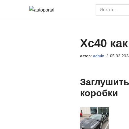
Перейти
к
содержимому
Xc40 как
автор:
admin
05.02.202
Заглушить
коробки