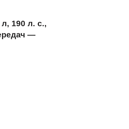
, 190 л. с.,
ередач —