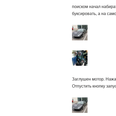
поиском начал набират
буксировать, а на сам
Заглушен мотор. Нажат
Отпустить кнопку запу