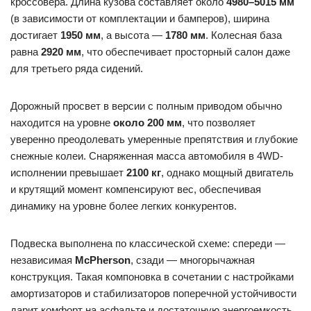
кроссовера. Длина кузова составляет около
4980–5015 мм
(в зависимости от комплектации и бамперов), ширина
достигает
1950 мм
, а высота —
1780 мм
. Колесная база
равна
2920 мм
, что обеспечивает просторный салон даже
для третьего ряда сидений.
Дорожный просвет в версии с полным приводом обычно
находится на уровне
около 200 мм
, что позволяет
уверенно преодолевать умеренные препятствия и глубокие
снежные колеи. Снаряженная масса автомобиля в 4WD-
исполнении превышает
2100 кг
, однако мощный двигатель
и крутящий момент компенсируют вес, обеспечивая
динамику на уровне более легких конкурентов.
Подвеска выполнена по классической схеме: спереди —
независимая
McPherson
, сзади — многорычажная
конструкция. Такая компоновка в сочетании с настройками
амортизаторов и стабилизаторов поперечной устойчивости
дарит комфорт на асфальте и достаточную энергоемкость