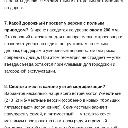
Габариты делают GS8 заметным и статусным автомобилем
на дороге.
7. Какой дорожный просвет у версии с полным
приводом?
Клиренс находится на уровне
около 200 мм
.
Это хороший показатель для полноразмерного кроссовера:
позволяет уверенно ездить по грунтовкам, снежным
дворам, бордюрам и умеренным неровностям без риска
повредить днище. При этом геометрия не страдает — углы
въезда/съезда остаются приемлемыми для городской и
загородной эксплуатации.
8. Сколько мест в салоне у этой модификации?
Вариантов несколько: чаще всего встречаются
7-местные
(2+3+2) и
5-местные
версии (особенно в новых «больших
пятиместных» исполнениях). Семиместный вариант
популярен у семей, а пятиместный — у тех, кто хочет
максимум пространства на втором ряду и огромный
багажник. Третий ряд в 7-местной версии скорее детский